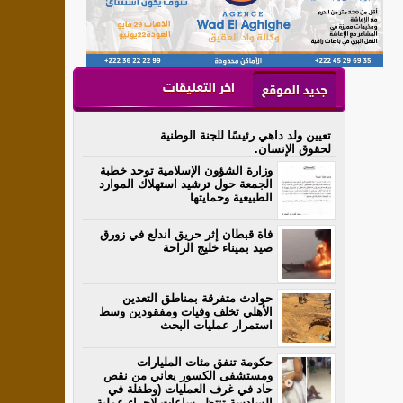
اخر التعليقات
جديد الموقع
تعيين ولد داهي رئيسًا للجنة الوطنية
لحقوق الإنسان.
وزارة الشؤون الإسلامية توحد خطبة
الجمعة حول ترشيد استهلاك الموارد
الطبيعية وحمايتها
فاة قبطان إثر حريق اندلع في زورق
صيد بميناء خليج الراحة
حوادث متفرقة بمناطق التعدين
الأهلي تخلف وفيات ومفقودين وسط
استمرار عمليات البحث
حكومة تنفق مئات المليارات
ومستشفى الكسور يعاني من نقص
حاد في غرف العمليات (وطفلة في
السادسة تنتظر ساعات لإجراء عملية