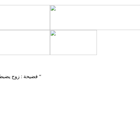
فضيحة : زوج يضبط زوجته على شارع مسعود تمارس الرذيلة مع عشيقها ” صور+ اسماء “