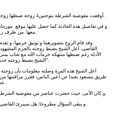
أوقفت مفوضية الشرطة بتوجنين4 زوجة ضبطها زوجها و هي منتهكة حرمات الله مع شاب للمرة الثانية على طريق مسعود.
و في تفاصيل هذه الحادثة كما حصل عليها موقع موريت
معها من طرف زوج المرأة، وذلك بعد مراقبتها من طرف زوحها لمدة ثلاثة ليالي متتالية.
وقد قام الزوج بتصويرهما و توثيق جرمها، و تقدم
القاضي، اعل الشيخ يضبط زوجته بالجرم المشهود 
الأدلة رغم ضبطها منتهكة حرمات الله مع شاب بمنزل 
الشيخ يضبط زوجته خديحة هذه المرة مع شاب آخر في خلوة غير شرعية على “طريق مسعود”.
اعل الشيخ هذه المرة وصلته معلومات بأن زوجته ا
طريق مسعود بعيدا عن أعين الناس، فقرر مراقبتها من
عناصر الشرطة أن يحضروا معه لضبط زوجته و هي منتهكة حرمات الله.
و كان الأمر، حيث حضرت عناصر من مفوضية الشرطة بتوجنين 4 وألقت القبض على خديجة ،والشاب وهما متلبسان بالجرم.
و يبقى السؤال مطروحا: هل سيبرئ القاضي الزوجة الخائنة ثانية ؟ أم سيضطر إلى إقرار ذنبها، وإدانتها هذه المرة؟.