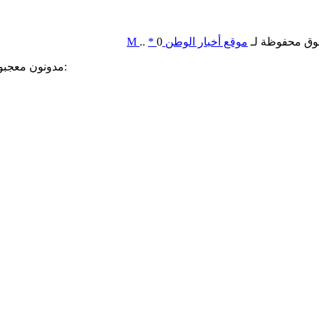
وق محفوظة لـ
موقع أخبار الوطن
0
*
..
M
مدونون معجبون بهذه: