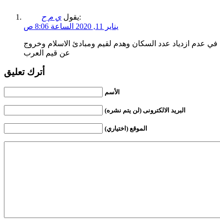
:
يقول
ي م ح
يناير 11, 2020 الساعة 8:06 ص
 في عدم ازدياد عدد السكان وهدم لقيم ومبادئ الاسلام وخروج
عن قيم العرب
أترك تعليق
الأسم
البريد الالكترونى (لن يتم نشره)
الموقع (اختياري)