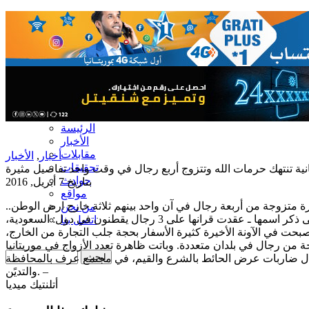
الرئيسة
الأخبار
مقابلات
أخبار
,
الأخبار
تحقيقات
نية تنتهك حرمات الله وتتزوج أربع رجال في وقت واحد تفاصيل مثيرة
حوادث
بتاريخ 7 أبريل, 2016
مواقع
 متزوجة من أربعة رجال في آن واحد بينهم ثلاثة خارج ارض الوطن..
من نحن
وأضافت المصادر بأن السيدة ـ التي نتحفظ على ذكر اسمها ـ عقدت قرانها على 3 رجال يقطنون في دول: السعودية،
اتصل بنا
، أصبحت في الآونة الأخيرة كثيرة الأسفار بحجة جلب التجارة من الخارج،
ة من رجال في بلدان متعددة. وباتت ظاهرة تعدد الأزواج في موريتانيا
ال ضاربات عرض الحائط بالشرع والقيم، في مجتمع عرف بالمحافظة
والتديًن. –
أتلنتيك ميديا