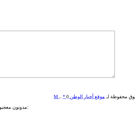
وق محفوظة لـ
موقع أخبار الوطن
0
*
..
M
مدونون معجبون بهذه: