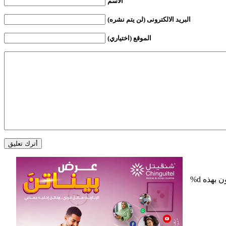
الأسم
البريد الالكترونى (لن يتم نشره)
الموقع (اختياري)
%d