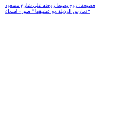
فضيحة : زوج يضبط زوجته على شارع مسعود
تمارس الرذيلة مع عشيقها ” صور+ اسماء “