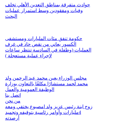
حوادث متفرقة بمناطق التعدين الأهلي تخلف
وفيات ومفقودين وسط استمرار عمليات
البحث
حكومة تنفق مئات المليارات ومستشفى
الكسور يعاني من نقص حاد في غرف
العمليات (وطفلة في السادسة تنتظر ساعات
لإجراء عملية مستعجلة )
مجلس الوزراء يعين محمد عبد الرحمن ولد
محمد لحمد مستشارًا مكلفًا بالتعاون بوزارة
الوظيفة العمومية والعمل
اتصل بنا
من نحن
زوج ابنة رئيس عزيز ولد امصبوع يختفي ومعه
4مليارات وأوامر رئاسية بتوقيفه وتجميد
أرصدته