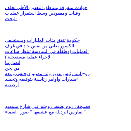
حوادث متفرقة بمناطق التعدين الأهلي تخلف
وفيات ومفقودين وسط استمرار عمليات
البحث
حكومة تنفق مئات المليارات ومستشفى
الكسور يعاني من نقص حاد في غرف
العمليات (وطفلة في السادسة تنتظر ساعات
لإجراء عملية مستعجلة )
اتصل بنا
من نحن
زوج ابنة رئيس عزيز ولد امصبوع يختفي ومعه
4مليارات وأوامر رئاسية بتوقيفه وتجميد
أرصدته
فضيحة : زوج يضبط زوجته على شارع مسعود
تمارس الرذيلة مع عشيقها ” صور+ اسماء “