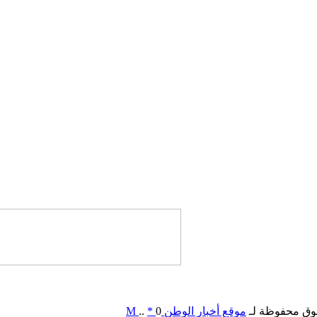
وق محفوظة لـ
موقع أخبار الوطن
0
*
..
M