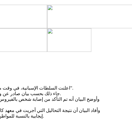
اعلنت السلطات الإسبانية، في وقت متأخر الجمعة، تسجيل أول إصابة على أراضيها بفيروس “كورونا الجديد”.
جاء ذلك بحسب بيان صادر عن وزارة الصحة عن منطقة “جزر الكناري” ذاتية الحكم جنوب غربي البلاد.
وأفاد البيان أن نتيجة التحاليل التي أجريت في معهد ك
إيجابية بالنسبة للمواطن الألماني ، مشيرًا إلى أن هذه هي الحالة الأولى التي يتم رصدها بالبلاد.