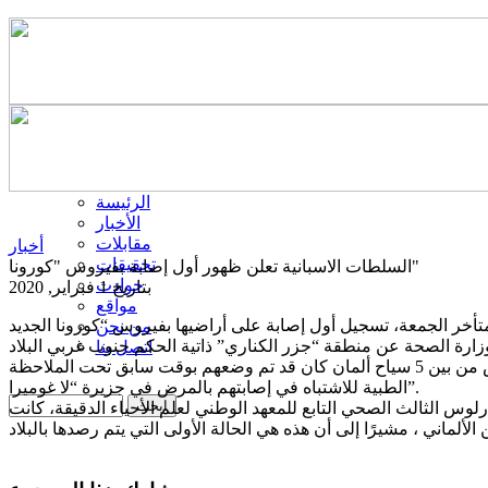
الرئيسة
الأخبار
مقابلات
أخبار
تحقيقات
السلطات الاسبانية تعلن ظهور أول إصابة بفيروس "كورونا"
حوادث
بتاريخ 1 فبراير, 2020
مواقع
من نحن
اتصل بنا
وأوضح البيان أنه تم التأكد من إصابة شخص بالفيروس من بين 5 سياح ألمان كان قد تم وضعهم بوقت سابق تحت الملاحظة
الطبية للاشتباه في إصابتهم بالمرض في جزيرة “لا غوميرا”.
ارلوس الثالث الصحي التابع للمعهد الوطني لعلم الأحياء الدقيقة، كانت