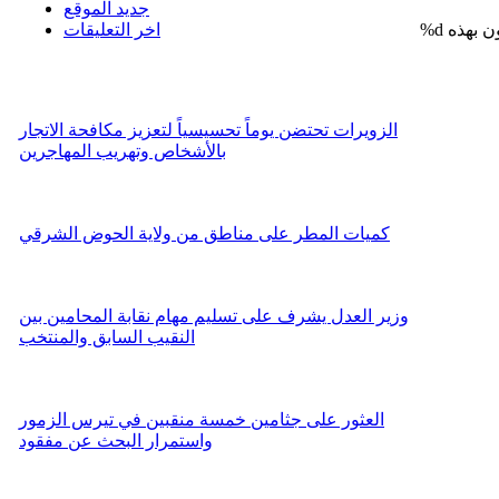
جديد الموقع
%d
اخر التعليقات
الزويرات تحتضن يوماً تحسيسياً لتعزيز مكافحة الاتجار
بالأشخاص وتهريب المهاجرين
كميات المطر على مناطق من ولاية الحوض الشرقي
وزير العدل يشرف على تسليم مهام نقابة المحامين بين
النقيب السابق والمنتخب
العثور على جثامين خمسة منقبين في تيرس الزمور
واستمرار البحث عن مفقود