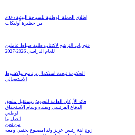
إطلاق الحملة الوطنية للسياحة البيئية 2026
من حظيرة آوليكات
فتح باب الترشح لاكتتاب طلبة ضباط عاملين
للعام الدراسي 2026-2027
الحكومة تبحث استكمال برنامج نواكشوط
الاستعجالي
قائد الأركان العامة للجيوش يستقبل ملحق
الدفاع الفرنسي ويقلده وسام الاستحقاق
الوطني
اتصل بنا
من نحن
زوج ابنة رئيس عزيز ولد امصبوع يختفي ومعه