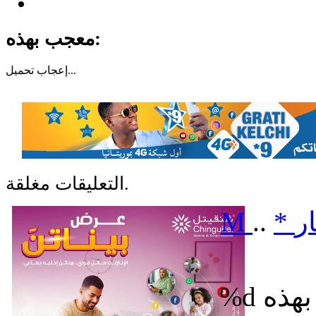
معجب بهذه:
تحميل...
إعجاب
التعليقات مغلقة.
ر
*
..
M
%d