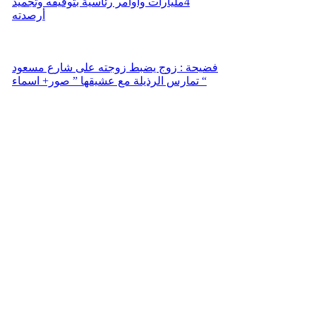
4مليارات وأوامر رئاسية بتوقيفه وتجميد
أرصدته
فضيحة : زوج يضبط زوجته على شارع مسعود
تمارس الرذيلة مع عشيقها ” صور+ اسماء “