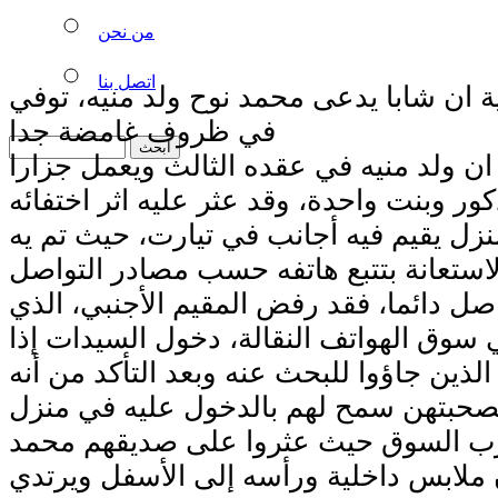
من نحن
اتصل بنا
ان شابا يدعى محمد نوح ولد منيه، توفي
في ظروف غامضة جدا
ن ولد منيه في عقده الثالث ويعمل جزارا
كور وبنت واحدة، وقد عثر عليه اثر اختفائه
زل يقيم فيه أجانب في تيارت، حيث تم يه
صل دائما، فقد رفض المقيم الأجنبي، الذي
 سوق الهواتف النقالة، دخول السيدات إذا
لذين جاؤوا للبحث عنه وبعد التأكد من أنه
بصحبتهن سمح لهم بالدخول عليه في منزل
رب السوق حيث عثروا على صديقهم محمد
 ملابس داخلية ورأسه إلى الأسفل ويرتدي