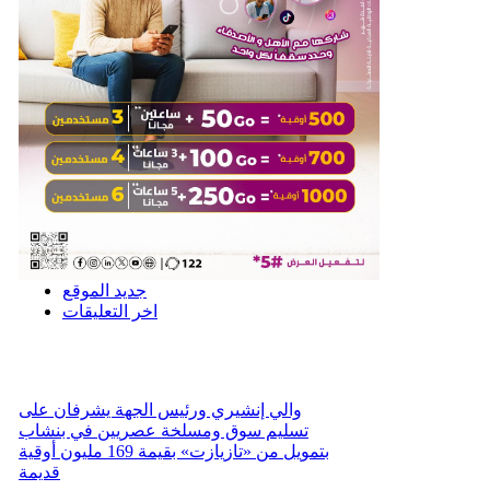
جديد الموقع
اخر التعليقات
والي إنشيري ورئيس الجهة يشرفان على
تسليم سوق ومسلخة عصريين في بنشاب
بتمويل من «تازيازت» بقيمة 169 مليون أوقية
قديمة