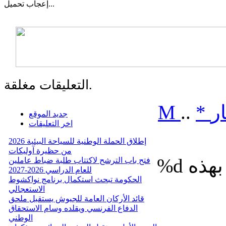
تحميل...
إعجاب
التعليقات مغلقة.
ر
*
..
M
جديد الموقع
اخر التعليقات
إطلاق الحملة الوطنية للسياحة البيئية 2026
من حظيرة آوليكات
%d
فتح باب الترشح لاكتتاب طلبة ضباط عاملين
للعام الدراسي 2026-2027
الحكومة تبحث استكمال برنامج نواكشوط
الاستعجالي
قائد الأركان العامة للجيوش يستقبل ملحق
الدفاع الفرنسي ويقلده وسام الاستحقاق
الوطني