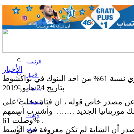
الرئيسة
الأخبار
الأخبار
لبنوك في نواكشوط
بتاريخ 24 مايو, 2019
مقابلات
ن مصدر خاص قوله ، ان فتاة دخلت علي
تحقيقات
ك موريتانيا الجديد ……. وأشترت أسمهم
حوادث
وصلت 61% .
صدر أن الشابة لم تكن معروفة في الوسط
مواقع