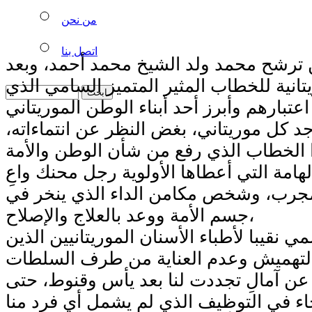
من نحن
اتصل بنا
 ترشح محمد ولد الشيخ محمد أحمد، وبعد
يتانية للخطاب المثير المتميز السامي الذي
اعتبارهم وأبرز أحد أبناء الوطن الموريتاني
د كل موريتاني، بغض النظر عن انتماءاته،
الخطاب الذي رفع من شأن الوطن والأمة
لهامة التي أعطاها الأولوية رجل محنك واعِ
مجرب، وشخص مكامن الداء الذي ينخر في
جسم الأمة ووعد بالعلاج والإصلاح،
 نقيبا لأطباء الأسنان الموريتانيين الذين
التهميش وعدم العناية من طرف السلطات
 عن آمالِ تجددت لنا بعد يأس وقنوط، حتى
اء في التوظيف الذي لم يشمل أي فرد منا