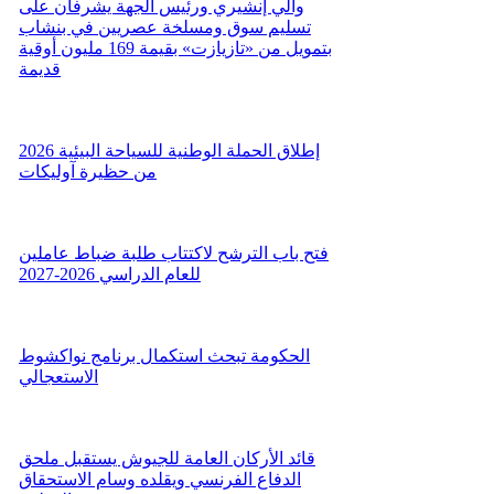
والي إنشيري ورئيس الجهة يشرفان على
تسليم سوق ومسلخة عصريين في بنشاب
بتمويل من «تازيازت» بقيمة 169 مليون أوقية
قديمة
إطلاق الحملة الوطنية للسياحة البيئية 2026
من حظيرة آوليكات
فتح باب الترشح لاكتتاب طلبة ضباط عاملين
للعام الدراسي 2026-2027
الحكومة تبحث استكمال برنامج نواكشوط
الاستعجالي
قائد الأركان العامة للجيوش يستقبل ملحق
الدفاع الفرنسي ويقلده وسام الاستحقاق