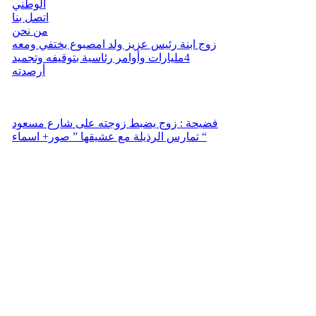
الوطني
اتصل بنا
من نحن
زوج ابنة رئيس عزيز ولد امصبوع يختفي ومعه
4مليارات وأوامر رئاسية بتوقيفه وتجميد
أرصدته
فضيحة : زوج يضبط زوجته على شارع مسعود
تمارس الرذيلة مع عشيقها ” صور+ اسماء “