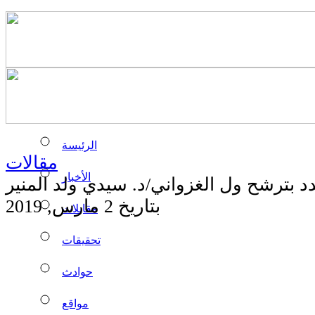
الرئيسة
مقالات
الأخبار
د بترشح ول الغزواني/د. سيدي ولد المنير
بتاريخ 2 مارس, 2019
مقابلات
تحقيقات
حوادث
مواقع