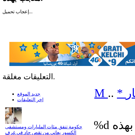
تحميل...
إعجاب
التعليقات مغلقة.
ر
*
..
M
جديد الموقع
اخر التعليقات
%d
حكومة تنفق مئات المليارات ومستشفى
الكسور يعاني من نقص حاد في غرف