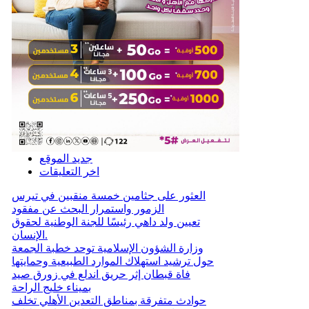
جديد الموقع
اخر التعليقات
العثور على جثامين خمسة منقبين في تيرس
الزمور واستمرار البحث عن مفقود
تعيين ولد داهي رئيسًا للجنة الوطنية لحقوق
الإنسان.
وزارة الشؤون الإسلامية توحد خطبة الجمعة
حول ترشيد استهلاك الموارد الطبيعية وحمايتها
فاة قبطان إثر حريق اندلع في زورق صيد
بميناء خليج الراحة
حوادث متفرقة بمناطق التعدين الأهلي تخلف