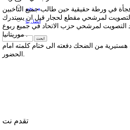
فجأة في ورطة حقيقية حين طالب جميع الناخبين
من نحن
 التصويت لمرشحي مقطع لحجار قيل ان يستدرك
اتصل بنا
د التصويت لمرشحي حزب الاتحاد في جميع ربوع
موريتانيا .
ة هستيرية من الضحك دفعته الى ختام كلمته امام
الحضور.
تقدم نت