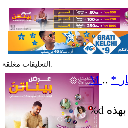
التعليقات مغلقة.
ر
*
..
M
%d