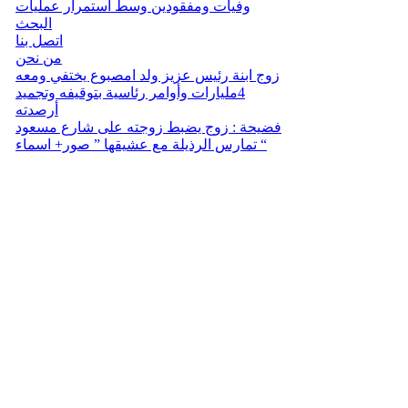
وفيات ومفقودين وسط استمرار عمليات
البحث
اتصل بنا
من نحن
زوج ابنة رئيس عزيز ولد امصبوع يختفي ومعه
4مليارات وأوامر رئاسية بتوقيفه وتجميد
أرصدته
فضيحة : زوج يضبط زوجته على شارع مسعود
تمارس الرذيلة مع عشيقها ” صور+ اسماء “