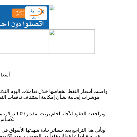
أسعار
واصلت أسعار النفط انخفاضها خلال تعاملات اليوم الثلاث
مؤشرات إيجابية بشأن إمكانية استئناف تدفقات النف
تكساس الوسيط الأمريكي بنحو 87 سنتاً أو 1.2% ليسجل 72.99 دولاراً للبرميل.
عن منح