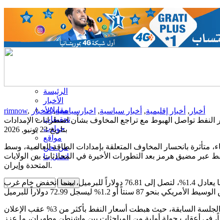
الرئيسة
الأخبار
مقابلات
أخبار
,
أخبار إقليمية
,
أخبار سياسية
,
اخبارسياسية
,
الأخبار
,
rimnow
تحقيقات
 النفط تواصل الهبوط مع تراجع المخاوف بشأن اضطرابات الإمدادات
حوادث
بتاريخ 23 يونيو, 2026
مواقع
اء، متأثرة بانحسار المخاوف المتعلقة بإمدادات الطاقة العالمية، وسط
من نحن
ط عبر مضيق هرمز بعد التطورات الأخيرة في المحادثات بين الولايات
اتصل بنا
المتحدة وإيران.
وتراجعت العقود الآجلة لخام برنت بمقدار 1.09 دولار، ما يعادل 1.4%، لتصل إلى 76.81 دولاراً للبرميل، بينما انخفض خام غرب
ويأتي هذا التراجع بعد خسائر حادة شهدتها الأسواق في الجلسة السابقة، حيث هبطت أسعار النفط بأكثر من 3% عقب الإعلان
 إيران إعفاءً مؤقتاً من العقوبات لمدة 60 يوماً، في أعقاب جولة أولية من المباحثات بين واشنطن وطهران، ما عزز