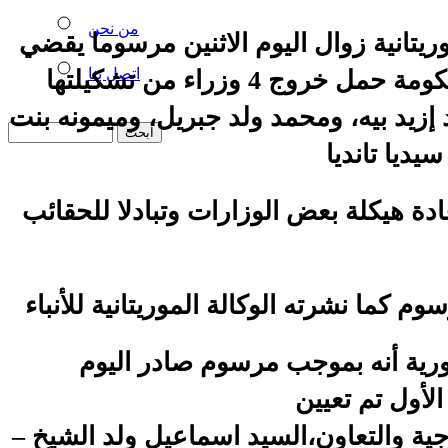
من نحن
يتانية زوال اليوم الاثنين مرسوما يقضي
اتصل بنا
تعديل جزئي في الحكومة حمل خروج 4 وزراء من تشكيلتها
إزيد بيه، ومحمد ولد جبريل، وميمونه بنت
ة هيكلة بعض الوزارات وتبادلا للحقائب
رية أنه بموجب مرسوم صادر اليوم
– وزيرا للشؤون الخارجية والتعاون،السيد اسماعيل ولد الشيخ