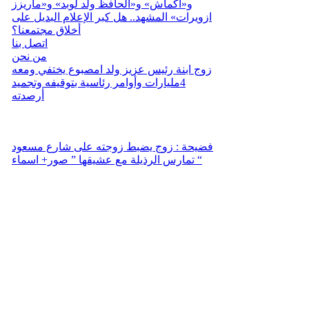
و«أكماش» و«الحافظ ولد لوبد» و«ماريزز
ازويرات» المشهد.. هل كبر الإعلام البديل على
أخلاق مجتمعنا؟
اتصل بنا
من نحن
زوج ابنة رئيس عزيز ولد امصبوع يختفي ومعه
4مليارات وأوامر رئاسية بتوقيفه وتجميد
أرصدته
فضيحة : زوج يضبط زوجته على شارع مسعود
تمارس الرذيلة مع عشيقها ” صور+ اسماء “