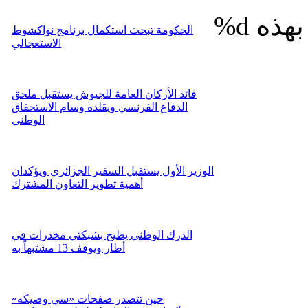
%d
الحكومة تبحث استكمال برنامج نواكشوط
الاستعجالي
قائد الأركان العامة للجيوش يستقبل ملحق
الدفاع الفرنسي ويقلده وسام الاستحقاق
الوطني
الوزير الأول يستقبل السفير الجزائري ويؤكدان
أهمية تطوير التعاون المشترك
الدرك الوطني يطيح بشبكتي مخدرات في
أطار ويوقف 13 مشتبهاً به
حين تتصدر صفحات «سي وصيكه»