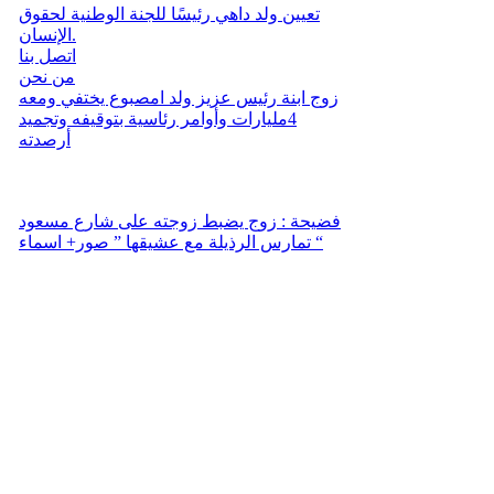
تعيين ولد داهي رئيسًا للجنة الوطنية لحقوق
الإنسان.
اتصل بنا
من نحن
زوج ابنة رئيس عزيز ولد امصبوع يختفي ومعه
4مليارات وأوامر رئاسية بتوقيفه وتجميد
أرصدته
فضيحة : زوج يضبط زوجته على شارع مسعود
تمارس الرذيلة مع عشيقها ” صور+ اسماء “