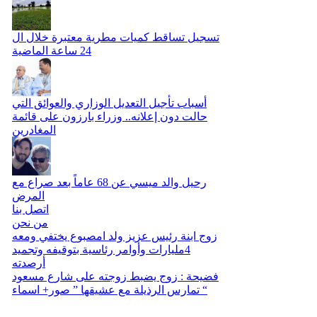
تسجيل تساقط كميات مطرية معتبرة خلال ال
24 ساعة الماضية
أسباب تأجيل التعديل الوزاري والعوائق التي
حالت دون إعلانه.. وزراء بارزون على قائمة
المغادرين
رحيل والد ميسي عن 68 عاماً بعد صراع مع
المرض
اتصل بنا
من نحن
زوج ابنة رئيس عزيز ولد امصبوع يختفي ومعه
4مليارات وأوامر رئاسية بتوقيفه وتجميد
أرصدته
فضيحة : زوج يضبط زوجته على شارع مسعود
تمارس الرذيلة مع عشيقها ” صور+ اسماء “