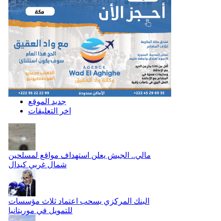
جديد الموقع
اخر التعليقات
مالي.. الجيش يعلن استهداف مواقع لمسلحين
شمال غربي كيدال
البنك المركزي يسحب اعتماد ثلاث مؤسسات
للتمويل في موريتانيا