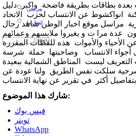
عدة بطاقات بطريقة فاضحة واكبر دليل
من نحن
 انواكشوط عن الانتساب لحزب الاتحاد
ية مراسل موقع اخبار الوطن شاهد رجال
اتصل بنا
ن عدة مرا ت و يغيروا ملابسهم وعمائهم
عن الأحياء والأموات هذه للقطات المقززة
أجواء الانتساب وصاحبتها حملة شرسة
التعريف ليست المناطق الشمالية ببعيدة
رحية سلكت نفس الطريق ولنا عودة عن
شارك هذا الموضوع:
فيس بوك
تويتر
WhatsApp