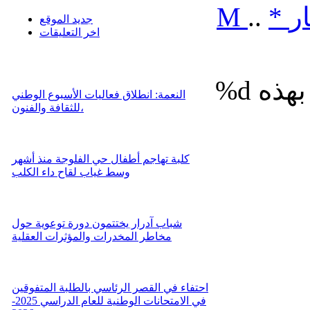
ر
*
..
M
جديد الموقع
اخر التعليقات
%d
النعمة: انطلاق فعاليات الأسبوع الوطني
للثقافة والفنون،
كلبة تهاجم أطفال حي الفلوجة منذ أشهر
وسط غياب لقاح داء الكلب
شباب آدرار يختتمون دورة توعوية حول
مخاطر المخدرات والمؤثرات العقلية
احتفاء في القصر الرئاسي بالطلبة المتفوقين
في الامتحانات الوطنية للعام الدراسي 2025-