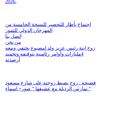
2026.
اجتماع بأطار للتحضير للنسخة الخامسة من
المهرجان الدولي للتمور
اتصل بنا
من نحن
زوج ابنة رئيس عزيز ولد امصبوع يختفي ومعه
4مليارات وأوامر رئاسية بتوقيفه وتجميد
أرصدته
فضيحة : زوج يضبط زوجته على شارع مسعود
تمارس الرذيلة مع عشيقها ” صور+ اسماء “