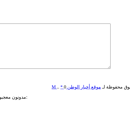
وق محفوظة لـ
موقع أخبار الوطن
0
*
..
M
مدونون معجبون بهذه: