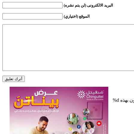
البريد الالكترونى (لن يتم نشره)
الموقع (اختياري)
%d