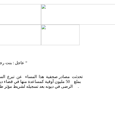
عاجل : بنت رجل الأعمال الصحراوي أول متبرعة للشيخ الرضى بملغ 50 مليون أوقية “
تحدثت مصادر صحفية هذا المساء عن تبرع السيدة
بملغ 50 مليون أوقية كمساعدة منها في قض
الرضى في ديونه بعد تسجيله لشريط مؤثر طلب فيه من الجميع مساعدته أو الصدقة عليه وانه يقبل الكثير والقليل .