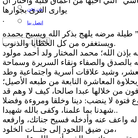
اسي” التي أحبها من أعماق قلبه واختار أن
يوارى الثرى بجوارها
من نحن
.
اتصل بنا
طيلة مرضه يلهج بذكر الله ويسبح بحمده
ويستغفره من كل الخطايا والذنوب.
 بإذن الله؛ محمد المختار ولد أحمد مولود
 بالصدق والصفاء ونقاء السريرة وسماحة
شر، وشيد علاقات أسرية واجتماعية وطد
وبحلاوة المعاشرة النابعة من طبعه الأصيل؛
ون من خلالها عبدا صالحا، كيف لا وهم قد
شهدنا بما علمنا، وكفى بالله شهيدا..
له واعف عنه وأدخله فسيح جناتك، وارفعه
من ضيق اللحود إلى جنــات الخلود،