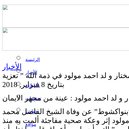
الرئيسة
الأخبار
الأخبار
بتاريخ 8 فبراير, 2018
مقابلات
 و لد احمد مولود : عينة من مجهر الايمان
تحقيقات
نواكشوط” عن وفاة الشيخ الفاضل محمد
حوادث
مولود إثر وعكة صحية مفاجئة ألمت به منذ
مواقع