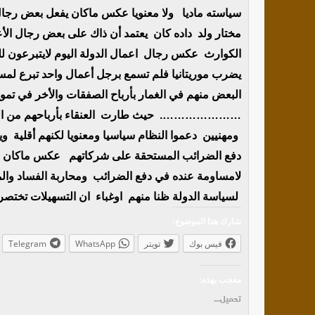
سياسته ماديا ولا معنويا عكس ماكان يفعل بعض رجا
مختار ولد داده كان يعتمد أن ذاك على بعض رجال الأ
الكوارث عكس رجال اعمال الدولة اليوم لايتبرعون للن
يضرب موريتانيا فلم تسمع برجل أعمال واحد تبرع لمس
البعض منهم في الغمار بأرباح الصفقات والأخر في تم
…………………. حيث طارت العنقاء بأرباحهم من الدولة
ومهنيين دعموا النظام سياسيا ومعنويا لكنهم أقلية 
دفع الضرائب المستحقة على شركاتهم عكس ماكان في
لامساومة عنده في دفع الضرائب ومحاربة الفساد وا
لسياسة الدولة ظنا منهم اوغباء ان التسهيلات تختصر
شارك هذا الموضوع:
فيس بوك
تويتر
WhatsApp
Telegram
معجب بهذه:
تحميل...