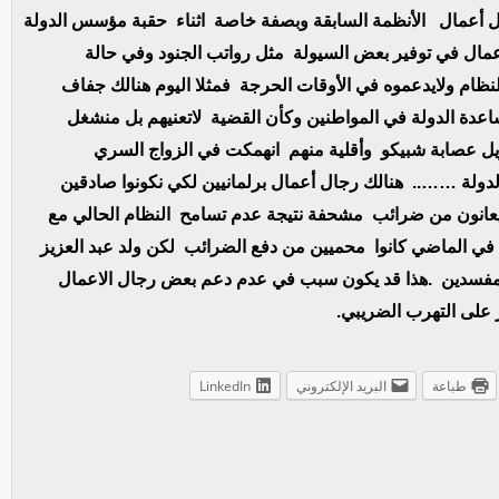
ل أعمال الأنظمة السابقة وبصفة خاصة اثناء حقبة مؤسس الدولة
عمال في توفير بعض السيولة مثل رواتب الجنود وفي حالة
ظام ولايدعموه في الأوقات الحرجة فمثلا اليوم هنالك جفاف
اعدة الدولة في المواطنين وكأن القضية لاتعنيهم بل منشغل
ويل عصابة شبيكو وأقلية منهم انهمكت في الزواج السري
 …….. هنالك رجال أعمال برلمانيين لكي نكونوا صادقين
ويعانون من ضرائب مشحفة نتيجة عدم تسامح النظام الحالي مع
 الماضي كانوا محميين من دفع الضرائب لكن ولد عبد العزيز
لمفسدين .هذا قد يكون سبب في عدم دعم بعض رجال الاعمال
 على التهرب الضريبي.
طباعة
البريد الإلكتروني
LinkedIn