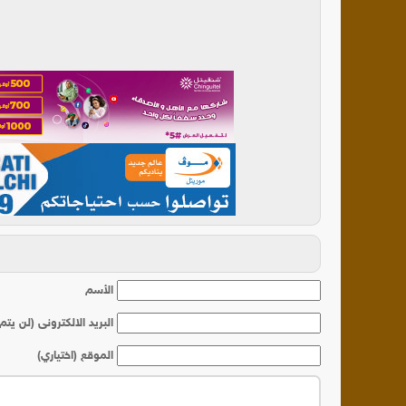
أ
الأسم
البريد الالكترونى (لن يتم
الموقع (اختياري)