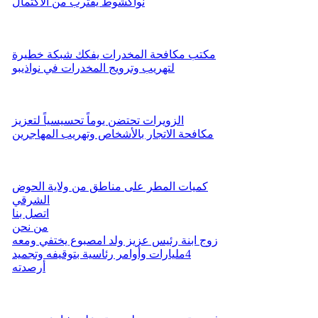
نواكشوط يقترب من الاكتمال
مكتب مكافحة المخدرات يفكك شبكة خطيرة
لتهريب وترويج المخدرات في نواذيبو
الزويرات تحتضن يوماً تحسيسياً لتعزيز
مكافحة الاتجار بالأشخاص وتهريب المهاجرين
كميات المطر على مناطق من ولاية الحوض
الشرقي
اتصل بنا
من نحن
زوج ابنة رئيس عزيز ولد امصبوع يختفي ومعه
4مليارات وأوامر رئاسية بتوقيفه وتجميد
أرصدته