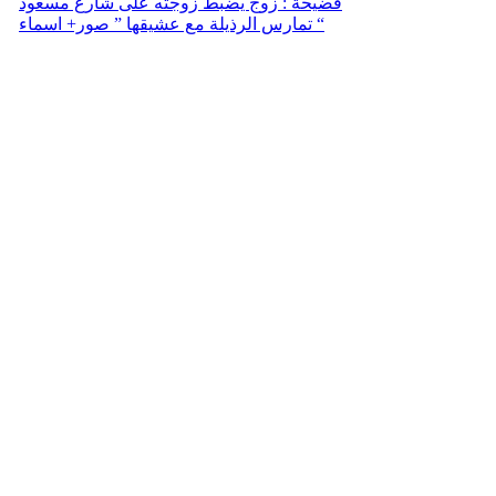
فضيحة : زوج يضبط زوجته على شارع مسعود
تمارس الرذيلة مع عشيقها ” صور+ اسماء “