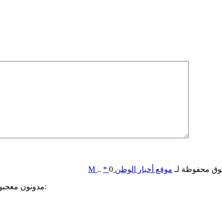
وق محفوظة لـ
موقع أخبار الوطن
0
*
..
M
مدونون معجبون بهذه: