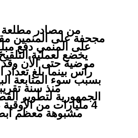
من مصادر مطلعة ا
مجحفة على المنمين مقا
يخضع لعملية التلقيح
بسبب سوء المتابعة البي
منذ سنة تقريب
الجمهورية لتطوير القط
4 مليارات من الأوقي
مشبوهة معظم ابطال