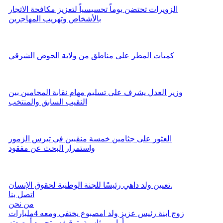
الزويرات تحتضن يوماً تحسيسياً لتعزيز مكافحة الاتجار
بالأشخاص وتهريب المهاجرين
كميات المطر على مناطق من ولاية الحوض الشرقي
وزير العدل يشرف على تسليم مهام نقابة المحامين بين
النقيب السابق والمنتخب
العثور على جثامين خمسة منقبين في تيرس الزمور
واستمرار البحث عن مفقود
تعيين ولد داهي رئيسًا للجنة الوطنية لحقوق الإنسان.
اتصل بنا
من نحن
زوج ابنة رئيس عزيز ولد امصبوع يختفي ومعه 4مليارات
وأوامر رئاسية بتوقيفه وتجميد أرصدته