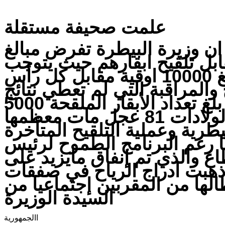
علمت صحيفة مستقلة
ن وزيرة البيطرة تفرض مبالغ
بل تلقيح ابقارهم حيث يتوجب
على المنمي دفع مبلغ 10000 اوقية مقابل كل رأس
 والمراقبة التي لم تعطي نتائج
مرضية حتى الأن وقد بلغ تعداد الأبقار الملقحة 5000
رأس بينما بلغ تعداد الولادات 81 عجل مات معظمها
طرية وعملية التلقيح المتأخرة
ا رغم البرنامج الطموح لرئيس
اع والذي تم إنفاق مايزيد على
ة ذهبت ادراج الرياح في صفقات
ها من المقربين إجتماعيا من
السيدة الوزيرة
االجمهورية