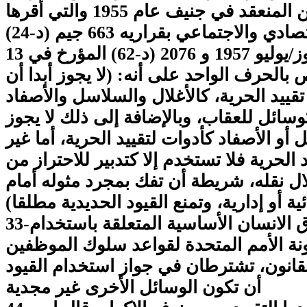
ومعاملة المجرمين المنعقد في جنيف عام 1955 والتي أقرها
المجلس الاقتصادي والاجتماعي بقراريه 663 جيم (د-24)
المؤرخ في 31 تموز/يوليو 1957 و 2076 (د-62) المؤرخ في 13
ايو 1977، تنص بالحرف الواحد على أنه: (لا يجوز أبدا أن
ييد الحرية، كالأغلال والسلاسل والأصفاد
وسائل للعقاب، وبالإضافة إلى ذلك لا يجوز
أو الأصفاد كأدوات لتقييد الحرية، أما غير
الحرية فلا تستخدم إلا كتدبير للاحتراز من
 نقله، شريطة أن تفك بمجرد مثوله أمام
 أو إدارية، وتمنع القيود الحديدية مطلقا)
33-أن مبادئ حقوق الانسان الأساسية المتعلقة باستخدام
نة الأمم المتحدة لقواعد سلوك الموظفين
القانون، تشترطان في جواز استخدام القيود
أن تكون الوسائل الأخرى غير مجدية