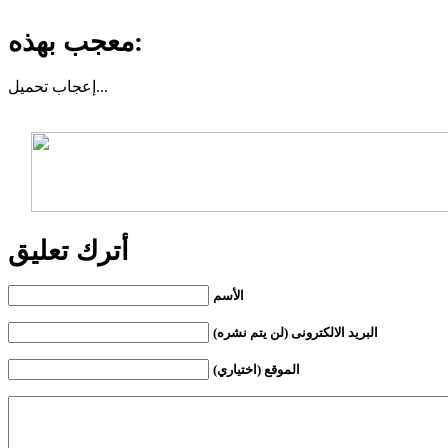
معجب بهذه:
تحميل...
إعجاب
أترك تعليق
الأسم
البريد الالكترونى (لن يتم نشره)
الموقع (اختياري)