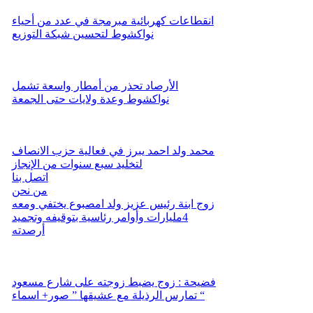
انقطاعات كهربائية مبرمجة في عدد من أحياء
نواكشوط لتحسين شبكة التوزيع
الأرصاد تحذر من أمطار واسعة تشمل
نواكشوط وعدة ولايات حتى الجمعة
محمد ولد احمد يبرز في فعالية حزب الانصاف
لتخليد سبع سنوات من الإنجاز
اتصل بنا
من نحن
زوج ابنة رئيس عزيز ولد امصبوع يختفي ومعه
4مليارات وأوامر رئاسية بتوقيفه وتجميد
أرصدته
فضيحة : زوج يضبط زوجته على شارع مسعود
تمارس الرذيلة مع عشيقها ” صور+ اسماء “