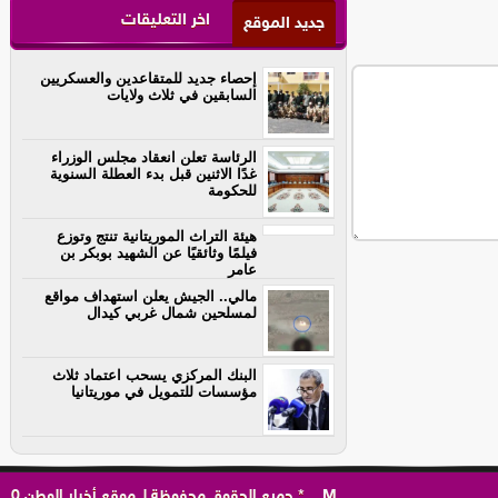
اخر التعليقات
جديد الموقع
إحصاء جديد للمتقاعدين والعسكريين
السابقين في ثلاث ولايات
الرئاسة تعلن انعقاد مجلس الوزراء
غدًا الاثنين قبل بدء العطلة السنوية
للحكومة
هيئة التراث الموريتانية تنتج وتوزع
فيلمًا وثائقيًا عن الشهيد بوبكر بن
عامر
مالي.. الجيش يعلن استهداف مواقع
لمسلحين شمال غربي كيدال
البنك المركزي يسحب اعتماد ثلاث
مؤسسات للتمويل في موريتانيا
M
..
*
جميع الحقوق محفوظة لـ
موقع أخبار الوطن
0