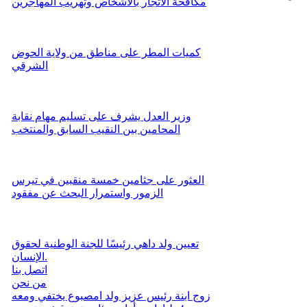
مكافحة الاتجار بالأشخاص وتهريب المهاجرين
كميات المطر على مناطق من ولاية الحوض
الشرقي
وزير العدل يشرف على تسليم مهام نقابة
المحامين بين النقيب السابق والمنتخب
العثور على جثامين خمسة منقبين في تيرس
الزمور واستمرار البحث عن مفقود
تعيين ولد داهي رئيسًا للجنة الوطنية لحقوق
الإنسان.
اتصل بنا
من نحن
زوج ابنة رئيس عزيز ولد امصبوع يختفي ومعه