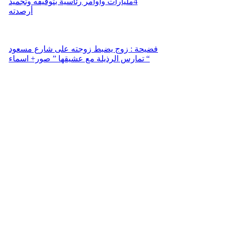
4مليارات وأوامر رئاسية بتوقيفه وتجميد
أرصدته
فضيحة : زوج يضبط زوجته على شارع مسعود
تمارس الرذيلة مع عشيقها ” صور+ اسماء “