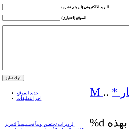
البريد الالكترونى (لن يتم نشره)
الموقع (اختياري)
ر
*
..
M
جديد الموقع
اخر التعليقات
%d
الزويرات تحتضن يوماً تحسيسياً لتعزيز