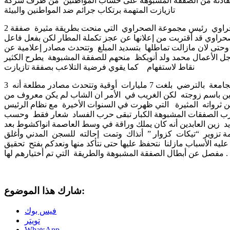
ستفادته من الصفقة المشبوهة على حساب المواطنين من طرف شركة
تازيازت المتهمة برتكاب جرائم ضد المواطنين والبيئة
2 محي الدين ولد محمد السالك المعروف باسم الصحراوي رئيس مجموعة الصحراوي التي منحت بطريقة مثيرة صفقة
حراوي قد أقتربت من إعلانها عن عجز تكملة المطار لكن بفعل فاعل
نة الدولة سلف وحتى لان مازالت تماطلها بتسديد المبلغ وتتحدث مصادر إعلامية عن
الأعمال محمد ولد أنويكظ منحهم للصفقة المشبوهة يطرح الكثير
نقاط لاستفهام كما يقوي فرضية التلاعب بصفقة تازيازت
3 رجل الأعمال الشاب زين العابدين منحت له صفقة الجامعة بالترضي بلغت 7 مليارات أوقية وتتحدث مصادر مطلعة أنه
ارين باسم زوجته لكن الغريب في الأمر ان الشاب لم يكن معروف من
من ثرواته المثيرة التي ظهرت في السنوات الأخيرة مع نظام الرئيس
حارب الصفقات المشبوهة الكبار تبقى حرب الفساد شعار فقط وحسب
يد زين العابدين أنه كان يملك وراقة في وسط العاصمة انواكشوط بعد
همة تزوير “تيكات كزوار ” أنذاك وتمت إحالته للسجن المدني وأغلق
يه الأسباب مازلنا نتحفظ عليها حتى نتأكد منها ونعدكم بفتح تحقيق
مفصل عن أبطال الصفقة المشبوهة والطريقة التي تم أختيارهم لها .
شارك هذا الموضوع:
فيس بوك
تويتر
WhatsApp