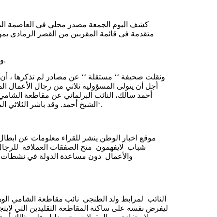
كشف اليوم الجمعة مصدر محلي في العاصمة الموري
متقدمة فى قائمة المقربين من القصر الرمادي بمو
وحسب المصدر ، حددت تكلفة توسعة المشروع بمبلغ 973 مليون دولار.
ونقلت صحيفة ‘‘ مستقلة ‘‘ عن مصادر لم تذكرها ، أن
أجل أن يتولى المسؤولية ثلاثي من رجال الأعمال ال
أحمد سالك، النائب البرلماني عن مقاطعة الشامي بو
الشيخ أحمد. وقد باشر الثلاثي المرحلة الأولى والثانية من التوسعة والتي يتوقع إكمالها خلال هذه السنة‘.
موقع اخبار الوطن ينشر للقراء معلومات عن ابطال
شباب لايفهمون منح الصفقات العملاقة للرجال
والأعمال دون مساعدة الدولة في نشطات ا