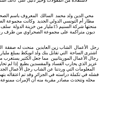
لاستفادة من المقولات وخير دليل على ذالك أ
مطار أم التونسي الدولي الجديد وكانت مجموعة الص
منحتها شركة السنيم 15مليار من خزي
ديون متراكمة على مجموعة الصحراوي من طرف رجل 
اشترى الساحة التي تقابل بنك ولد انويكظ بمبلغ ملي
رجال الأعمال الموريتانيين مما جعل الكثير يستغرب 
عزيز الذي يحارب الفساد والمفسدين بطبع إذا لم ت
المعلومات التي وردتنا عن الشاب رجل الأعمال الجد
فشله في تكملة دراسته في الجزائر وقد تم اعتقاله بت
محله وتتحدث مصادر مقربة منه أن الإمرات ممنوعة عل