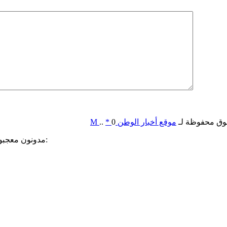
وق محفوظة لـ
موقع أخبار الوطن
0
*
..
M
مدونون معجبون بهذه: