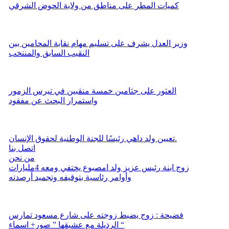
كميات المطر على مناطق من ولاية الحوض الشرقي
وزير العدل يشرف على تسليم مهام نقابة المحامين بين
النقيب السابق والمنتخب
العثور على جثامين خمسة منقبين في تيرس الزمور
واستمرار البحث عن مفقود
تعيين ولد داهي رئيسًا للجنة الوطنية لحقوق الإنسان.
اتصل بنا
من نحن
زوج ابنة رئيس عزيز ولد امصبوع يختفي ومعه 4مليارات
وأوامر رئاسية بتوقيفه وتجميد أرصدته
فضيحة : زوج يضبط زوجته على شارع مسعود تمارس
الرذيلة مع عشيقها ” صور+ اسماء “