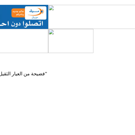
فضيحة من العيار الثقيل ابطلها نائب الشامي و محي الدين رئيس مجموعة الصحرواي” تحقيق”