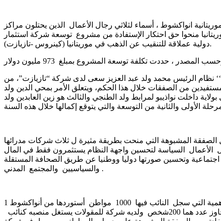
تانية انواكشوط ، أسماء لثلاثي رجال الأعمال الذين يحتلون مراكز
ريتانيا منحوا حق احتكار الإستفادة من مشروع توسعة شركة استثمار
دولية عملاقة للتنقيب عن الذهب في موريتانيا (كينروس -تازيازت).
‘‘ نظام الرئيس محمد ولد عبد العزيز سعى لدى شركة “تازيازت”، من
مستفيدين من الصفقات خلال هذا الحكم، ويتعلق الأمر بمحي الدين ولد
لاية داخلت نواذيبو لمرابط ولد الطنجي والثالث هو زين العابدين ولد
 الصفقة المشبوهة التي منحت بطريقة مثيرة ل ثلاث شركات مدرائها
 الأعمال السياسة لتحسين واجهة النظام يستثمرون فقط في المال
جتماعية وتحسين صورتها دوليا ووطنيا عن طريق الصحافة المستقلة
والسياسيين والمجتمع المدني .
1 النائب لمرابط ولد الطنجي نائب مقاطعة الشامي الوهمية التي سجل النائب فيها 1000 مواطن أستوردها من أنواكشوط
ليفرض نفسه على ساكنة المقاطعة التقليدين التي لايتجاوز عدد هما 200شخص ولديه شركة للمقولات يستغل منصبه كنائب