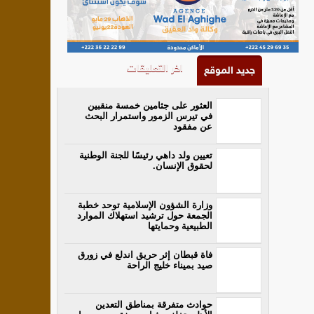
اخر التعليقات
جديد الموقع
العثور على جثامين خمسة منقبين
في تيرس الزمور واستمرار البحث
عن مفقود
تعيين ولد داهي رئيسًا للجنة الوطنية
لحقوق الإنسان.
وزارة الشؤون الإسلامية توحد خطبة
الجمعة حول ترشيد استهلاك الموارد
الطبيعية وحمايتها
فاة قبطان إثر حريق اندلع في زورق
صيد بميناء خليج الراحة
حوادث متفرقة بمناطق التعدين