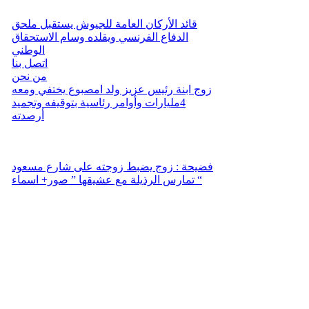
قائد الأركان العامة للجيوش يستقبل ملحق
الدفاع الفرنسي ويقلده وسام الاستحقاق
الوطني
اتصل بنا
من نحن
زوج ابنة رئيس عزيز ولد امصبوع يختفي ومعه
4مليارات وأوامر رئاسية بتوقيفه وتجميد
أرصدته
فضيحة : زوج يضبط زوجته على شارع مسعود
تمارس الرذيلة مع عشيقها ” صور+ اسماء “