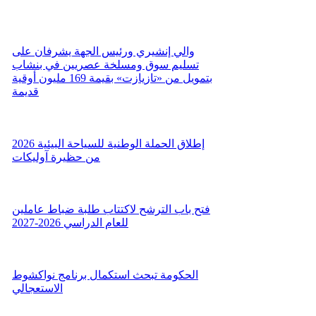
والي إنشيري ورئيس الجهة يشرفان على
تسليم سوق ومسلخة عصريين في بنشاب
بتمويل من «تازيازت» بقيمة 169 مليون أوقية
قديمة
إطلاق الحملة الوطنية للسياحة البيئية 2026
من حظيرة آوليكات
فتح باب الترشح لاكتتاب طلبة ضباط عاملين
للعام الدراسي 2026-2027
الحكومة تبحث استكمال برنامج نواكشوط
الاستعجالي