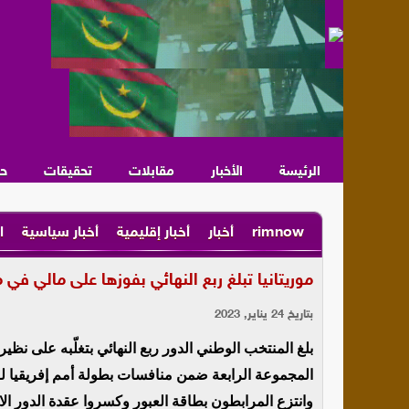
الرئيسة
الأخبار
مقابلات
تحقيقات
ح
rimnow
أخبار
أخبار إقليمية
أخبار سياسية
ا
موريتانيا تبلغ ربع النهائي بفوزها على مالي في 
بتاريخ 24 يناير, 2023
بلغ المنتخب الوطني الدور ربع النهائي بتغلّبه على نظير
المجموعة الرابعة ضمن منافسات بطولة أمم إفريقيا للاعبي
وانتزع المرابطون بطاقة العبور وكسروا عقدة الدور الا