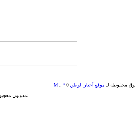
وق محفوظة لـ
موقع أخبار الوطن
0
*
..
M
مدونون معجبون بهذه: