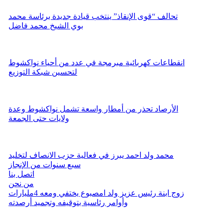
تحالف “قوى الإنقاذ” ينتخب قيادة جديدة برئاسة محمد
بوي الشيخ محمد فاضل
انقطاعات كهربائية مبرمجة في عدد من أحياء نواكشوط
لتحسين شبكة التوزيع
الأرصاد تحذر من أمطار واسعة تشمل نواكشوط وعدة
ولايات حتى الجمعة
محمد ولد احمد يبرز في فعالية حزب الانصاف لتخليد
سبع سنوات من الإنجاز
اتصل بنا
من نحن
زوج ابنة رئيس عزيز ولد امصبوع يختفي ومعه 4مليارات
وأوامر رئاسية بتوقيفه وتجميد أرصدته