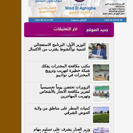
اخر التعليقات
جديد الموقع
الوزير الأول: البرنامج الاستعجالي
لتنمية نواكشوط يقترب من الاكتمال
مكتب مكافحة المخدرات يفكك
شبكة خطيرة لتهريب وترويج
المخدرات في نواذيبو
الزويرات تحتضن يوماً تحسيسياً
لتعزيز مكافحة الاتجار بالأشخاص
وتهريب المهاجرين
كميات المطر على مناطق من ولاية
الحوض الشرقي
وزير العدل يشرف على تسليم مهام