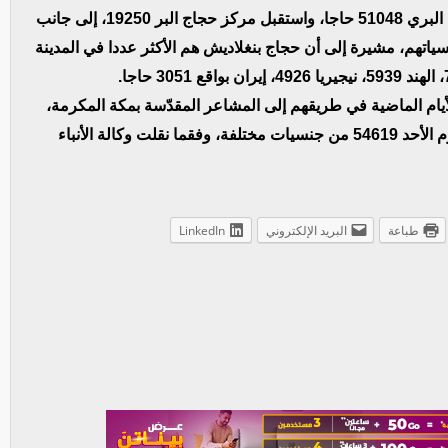
أولى رحلات الحج هذا العام، بينما استقبل مركز الهجرة البري 51048 حاجا، واستقبل مركز حجاج البر 19250، إلى جانب
سياتهم، مشيرة إلى أن حجاج بنغلاديش هم الأكثر عددا في المدينة
نورة خلال الأيام الماضية في طريقهم إلى المشاعر المقدّسة بمكة المكرمة،
فيما بلغ إجمالي الحجاج المتبقين في المدينة المنورة يوم الأحد 54619 من جنسيات مختلفة، وفقما نقلت وكالة الأنباء
طباعة
البريد الإلكتروني
LinkedIn