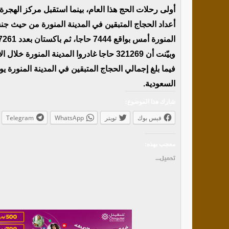
أعداد الحجاج المتبقين في المدينة المنورة من حيث جن
المنورة أمس بواقع 7444 حاجا، ثم باكستان بعدد 7261، الهند 5939، نيجيريا 4926، إيران بواقع 3051 حاجا.
وبيّنت أن 321269 حاجا غادروا المدينة الم
السعودية.
شارك هذا الموضوع:
فيس بوك
تويتر
WhatsApp
Telegram
معجب بهذه:
تحميل...