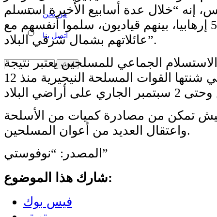
 إنه “خلال عدة أسابيع الأخيرة استسلم
من نحن
أكثر من 5890 إرهابيا، بينهم قياديون، سلموا أنفسهم مع
اتصل بنا
عائلاتهم بشمال شرقي البلاد”.
الاستسلام الجماعي للمسلحين يعتبر نتيجة
للعمليات التي شنتها القوات المسلحة النيجيرية منذ 12
يش تمكن من مصادرة كميات من الأسلحة
واعتقال العديد من أعوان المسلحين.
المصدر: “نوفوستي”
شارك هذا الموضوع:
فيس بوك
تويتر