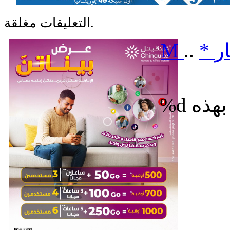
التعليقات مغلقة.
ر
*
..
M
%d