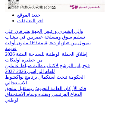
جديد الموقع
اخر التعليقات
والي إنشيري ورئيس الجهة يشرفان على
تسليم سوق ومسلخة عصريين في بنشاب
بتمويل من «تازيازت» بقيمة 169 مليون أوقية
قديمة
إطلاق الحملة الوطنية للسياحة البيئية 2026
من حظيرة آوليكات
فتح باب الترشح لاكتتاب طلبة ضباط عاملين
للعام الدراسي 2026-2027
الحكومة تبحث استكمال برنامج نواكشوط
الاستعجالي
قائد الأركان العامة للجيوش يستقبل ملحق
الدفاع الفرنسي ويقلده وسام الاستحقاق
الوطني