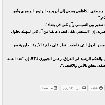
RT، إن “رئيس الحكومة مصطفى الكاظمي يسعى إلى أن يجمع الرئيس المصري وأمير
ثر”.
 صغير بين السيسي وآل ثاني في بغداد”.
ية، إن “السيسي تلقى اتصالا هاتفيا من آل ثاني للتهنئة بحلول
لبلدين عام 2017 عندما انضمت مصر للدول التي قاطعت قطر على خلفية الأزمة الخليجية مع
وفي وقت سابق، قال رئيس أكاديمية التطوير السياسي والحكم الرشيد في العراق، رحمن الجبوري لـRT، إن “هذه القمة
، تتعلق بالأمن والاقتصاد”.
طباعة
البريد الإلكتروني
LinkedIn