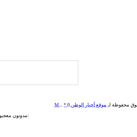
وق محفوظة لـ
موقع أخبار الوطن
0
*
..
M
مدونون معجبون بهذه: