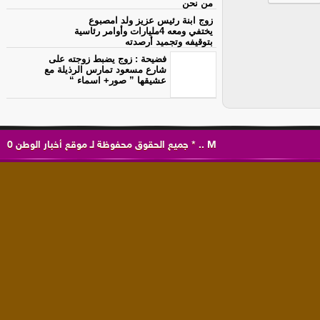
من نحن
زوج ابنة رئيس عزيز ولد امصبوع
يختفي ومعه 4مليارات وأوامر رئاسية
بتوقيفه وتجميد أرصدته
فضيحة : زوج يضبط زوجته على
شارع مسعود تمارس الرذيلة مع
عشيقها ” صور+ اسماء “
M
..
*
جميع الحقوق محفوظة لـ
موقع أخبار الوطن
0