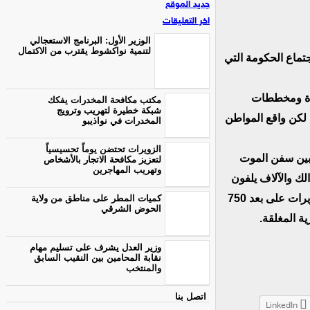
جديد الموقع
اخر التعليقات
الوزير الأول: البرنامج الاستعجالي
لتنمية نواكشوط يقترب من الاكتمال
جتماع الحكومة التي
ندة ومخططات
مكتب مكافحة المخدرات يفكك
شبكة خطيرة لتهريب وترويج
ح لكن واقع المواطن
المخدرات في نواذيبو
الزويرات تحتضن يوماً تحسيسياً
 بين سفن الموت
لتعزيز مكافحة الاتجار بالأشخاص
وتهريب المهاجرين
لك والآلاف يلفون
بأنفسهم الى آبار الموت بحثا عن لقمة العيش في اكليب اندور الموت شمال ازويرات على بعد 750
كميات المطر على مناطق من ولاية
الحوض الشرقي
ة المغلقة.
وزير العدل يشرف على تسليم مهام
نقابة المحامين بين النقيب السابق
والمنتخب
اتصل بنا
LinkedIn