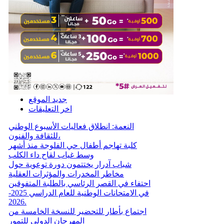
جديد الموقع
اخر التعليقات
النعمة: انطلاق فعاليات الأسبوع الوطني
للثقافة والفنون،
كلبة تهاجم أطفال حي الفلوجة منذ أشهر
وسط غياب لقاح داء الكلب
شباب آدرار يختتمون دورة توعوية حول
مخاطر المخدرات والمؤثرات العقلية
احتفاء في القصر الرئاسي بالطلبة المتفوقين
في الامتحانات الوطنية للعام الدراسي 2025-
2026.
اجتماع بأطار للتحضير للنسخة الخامسة من
المهرجان الدولي للتمور