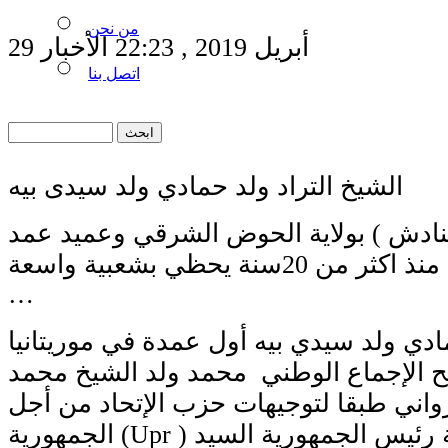
من نحن
29 أبريل 2019 , 22:23 الأخبار
اتصل بنا
الشيخ التراد ولد حمادي ولد سيدى بيه
فنادش ) بولاية الحوض الشرقي وعميد عمد
مو ريتا نيا ،،،، عمدة منذ اكثر من 20سنة يحظي بشعبية واسعة
…
مادي ولد سيدي بيه أول عمدة في موريتانيا
الإجماع الوطني محمد ولد الشيخ محمد
واني طبقا لتوجيهات حزب الإتحاد من أجل
الجمهورية (Upr ) و دعما لنهج فخا مة رئيس الجمهورية السيد