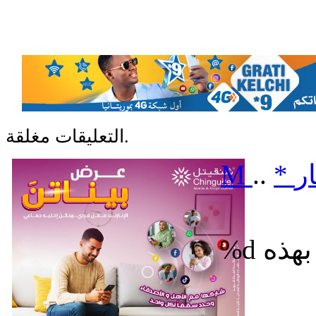
التعليقات مغلقة.
ر
*
..
M
%d