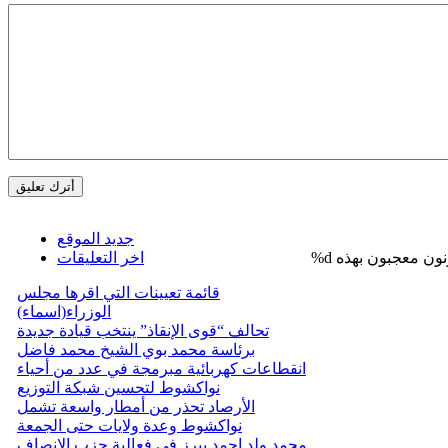
جديد الموقع
%d
اخر التعليقات
قائمة تعيينات التي اقرها مجلس
الوزراء(اسماء)
تحالف “قوى الإنقاذ” ينتخب قيادة جديدة
برئاسة محمد بوي الشيخ محمد فاضل
انقطاعات كهربائية مبرمجة في عدد من أحياء
نواكشوط لتحسين شبكة التوزيع
الأرصاد تحذر من أمطار واسعة تشمل
نواكشوط وعدة ولايات حتى الجمعة
محمد ولد احمد يبرز في فعالية حزب الانصاف