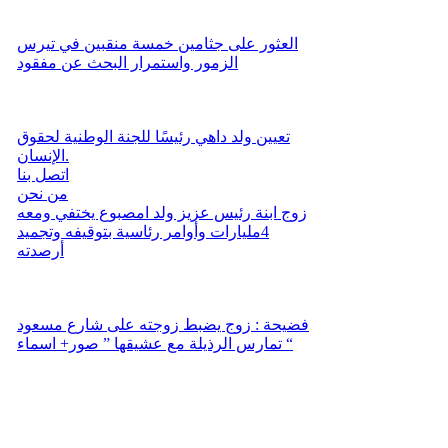
العثور على جثامين خمسة منقبين في تيرس
الزمور واستمرار البحث عن مفقود
تعيين ولد داهي رئيسًا للجنة الوطنية لحقوق
الإنسان.
اتصل بنا
من نحن
زوج ابنة رئيس عزيز ولد امصبوع يختفي ومعه
4مليارات وأوامر رئاسية بتوقيفه وتجميد
أرصدته
فضيحة : زوج يضبط زوجته على شارع مسعود
تمارس الرذيلة مع عشيقها ” صور+ اسماء “