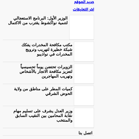
جديد الموقع
اخر التعليقات
الوزير الأول: البرنامج الاستعجالي
لتنمية نواكشوط يقترب من الاكتمال
مكتب مكافحة المخدرات يفكك
شبكة خطيرة لتهريب وترويج
المخدرات في نواذيبو
الزويرات تحتضن يوماً تحسيسياً
لتعزيز مكافحة الاتجار بالأشخاص
وتهريب المهاجرين
كميات المطر على مناطق من ولاية
الحوض الشرقي
وزير العدل يشرف على تسليم مهام
نقابة المحامين بين النقيب السابق
والمنتخب
اتصل بنا