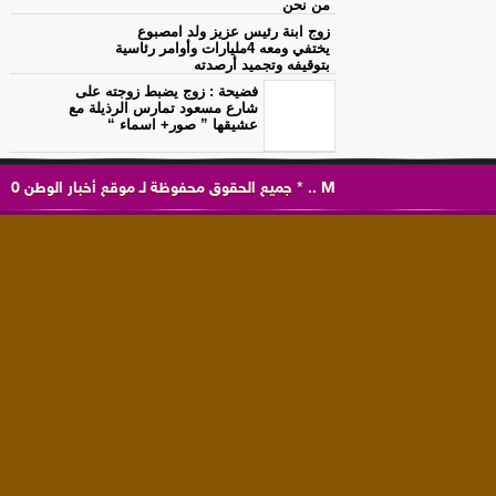
من نحن
زوج ابنة رئيس عزيز ولد امصبوع
يختفي ومعه 4مليارات وأوامر رئاسية
بتوقيفه وتجميد أرصدته
فضيحة : زوج يضبط زوجته على
شارع مسعود تمارس الرذيلة مع
عشيقها ” صور+ اسماء “
M
..
*
جميع الحقوق محفوظة لـ
موقع أخبار الوطن
0