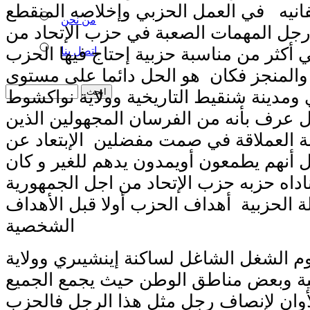
نيه في العمل الحزبي وإخلاصه المنقطع
من نحن
 رجل المهمات الصعبة في حزب الإتحاد من
 أكثر من مناسبة حزبية إحتاج فيها الحزب
اتصل بنا
والمنجز فكان هو الحل دائما على مستوى
ي ومدينة شنقيط التاريخية وولاية نواكشوط
ل عرف بأنه من الفرسان المجهولين الذين
ة العملاقة في صمت مفضلين الإبتعاد عن
ال أنهم يطمعون أويمدون يدهم للغير و كان
ناداه حزبه حزب الإتحاد من اجل الجمهورية
 الحزبية أهداف الحزب أولا قبل الأهداف
الشخصية
وم الشغل الشاغل لساكنة إينشيىري وولاية
ة وبعض مناطق الوطن حيث يجمع الجميع
الأوان لإنصاف رجل مثل هذا الرجل فالحزب