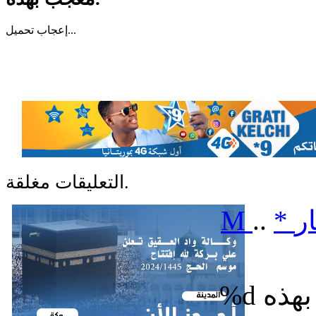
تحميل...
إعجاب
التعليقات مغلقة.
ر
*
..
M
%d