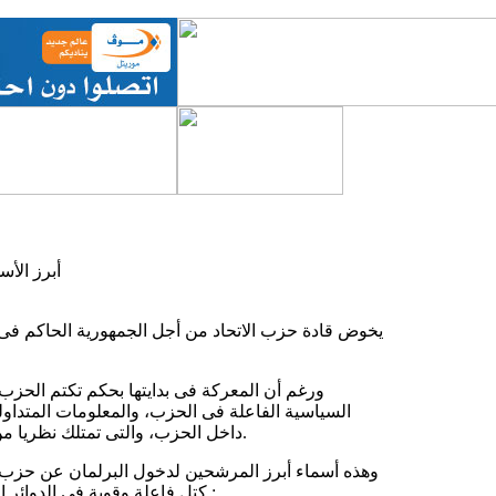
أبرز الأ
يخوض قادة حزب الاتحاد من أجل الجمهورية الحاكم فى م
ورغم أن المعركة فى بدايتها بحكم تكتم الحزب ا
السياسية الفاعلة فى الحزب، والمعلومات المتداو
داخل الحزب، والتى تمتلك نظريا من ميزان القوة مايحسم الصراع فى دوائرها للعبور نحو البرلمان القادم.
وهذه أسماء أبرز المرشحين لدخول البرلمان عن حزب ال
كتل فاعلة وقوية فى الدوائر المذكورة، وإمكانية حدوث تغيير فى ميزان القوى فى اللحظات الأخيرة :