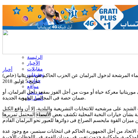
الرئيسة
الأخبار
مقابلات
أخبار
تحقيقات
سماء المرشحة لدخول البرلمان عن الحزب الحاكم في موريتانيا (خاص)
حوادث
بتاريخ 5 يوليو, 2018
مواقع
وريتانيا معركة حياة أو موت من أجل الفوز بمقعد داخل البرلمان، أو
من نحن
ضمان حصة فى المجالس الجهوية الجديدة.
اتصل بنا
لشديد على مرشحيه للانتخابات التشريعية والبلدية، إلا أن واقع الكتل
لة بشأن خيارات النخبة المحلية تكشف بعض الأسماء المحتمل تمريرها
اتحاد من أجل الجمهورية الحاكم فى انتخابات سبتمبر، مع وجود عدة