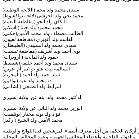
سيدى محمد ولد محم (اللائحة الوطنية)
محمد يحي ولد الخرشى (لائحة نواكشوط)
البكاي ولد الخو (مقاطعة النعمة)
محمد محمود ولد حننا (باسكنو)
الطالب مصطف ولد محمد الأمين(جكنى)
القاسم ولد أغويزي (مقاطعة لعيون)
سيدي محمد ولد السييدى (الطينطان)
بوي أحمد ولد أشريف (مقاطعة تيشيت)
حمود ولد المالحة ( أزويرات)
سيدى محمد ولد أحمد خليفه (شنقيط)
السالمة بنت علوات (بير أم اغرين)
سيد أحمد ولد أحمد (المجرية)
د/ محمد ولد عيه (نواذيبو)
لمرابط ولد الطنجى (الشامى)
الدكتور محمد ولد ابنه عن ولاية إنشيري
الوزير محمد ولد الناني عن ولاية انشيري
فؤاد ولد بونه مختار (بوتلميت)
محمد الأمين ولد الشيخ (أركيز)
ين أركان الحكم، من أجل معرفة أسماء المرشحين فى اللوائح والوطنية
والدوائر الداخلية وأعضاء المجالس الجهوية، وعمد المجالس المحلية.