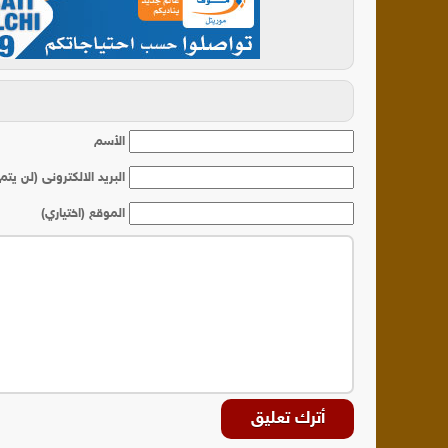
أ
الأسم
البريد الالكترونى (لن يتم
الموقع (اختياري)