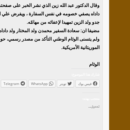
وقال الدكتور عبد الله زين الذي نشر الخبر على صفحت
داداه يصفي خصومه في نفس السفارة ، ويفرض علي الإ
جدو ولد الزين تمهيدا لإعفائه من مهامّه.
مضيفا ان: سعادة السفير محمدن ولد المختار ولد داداه ي
ولم يتسنى الوئام الوطني التأكد من مصدر رسمي، حول 
الموريتانية الأمريكية.
الوئام
شارك هذا الموضوع:
فيس بوك
تويتر
WhatsApp
Telegram
معجب بهذه:
تحميل...