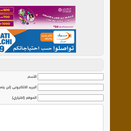
أ
الأسم
البريد الالكترونى (لن يتم
الموقع (اختياري)