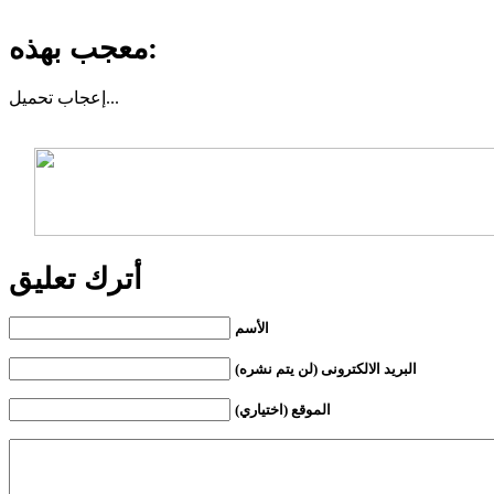
معجب بهذه:
تحميل...
إعجاب
أترك تعليق
الأسم
البريد الالكترونى (لن يتم نشره)
الموقع (اختياري)