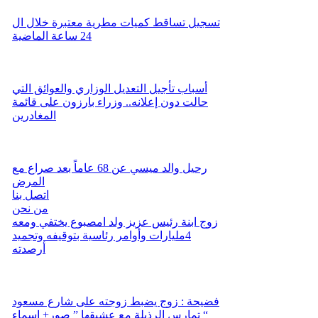
تسجيل تساقط كميات مطرية معتبرة خلال ال
24 ساعة الماضية
أسباب تأجيل التعديل الوزاري والعوائق التي
حالت دون إعلانه.. وزراء بارزون على قائمة
المغادرين
رحيل والد ميسي عن 68 عاماً بعد صراع مع
المرض
اتصل بنا
من نحن
زوج ابنة رئيس عزيز ولد امصبوع يختفي ومعه
4مليارات وأوامر رئاسية بتوقيفه وتجميد
أرصدته
فضيحة : زوج يضبط زوجته على شارع مسعود
تمارس الرذيلة مع عشيقها ” صور+ اسماء “