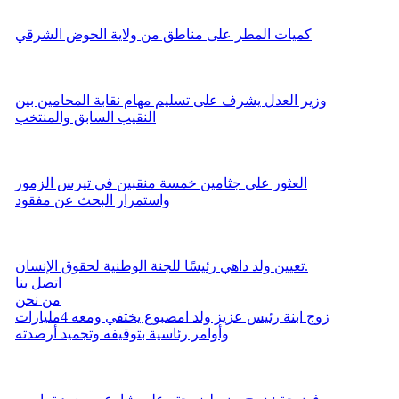
كميات المطر على مناطق من ولاية الحوض الشرقي
وزير العدل يشرف على تسليم مهام نقابة المحامين بين
النقيب السابق والمنتخب
العثور على جثامين خمسة منقبين في تيرس الزمور
واستمرار البحث عن مفقود
تعيين ولد داهي رئيسًا للجنة الوطنية لحقوق الإنسان.
اتصل بنا
من نحن
زوج ابنة رئيس عزيز ولد امصبوع يختفي ومعه 4مليارات
وأوامر رئاسية بتوقيفه وتجميد أرصدته