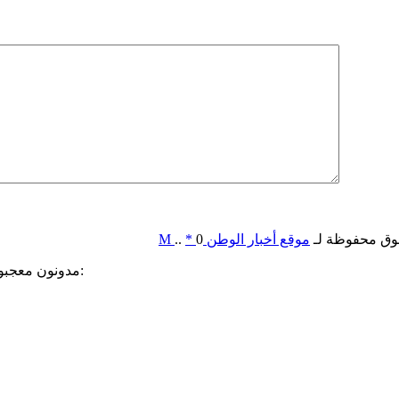
وق محفوظة لـ
موقع أخبار الوطن
0
*
..
M
مدونون معجبون بهذه: