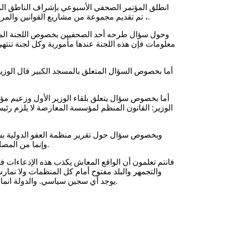
انطلق المؤتمر الصحفي الأسبوعي بإشراف الناطق الرسم
تم تقديم مجموعة من مشاريع القوانين والمراسيم والبيانات المصادق عليها من طرف مجلس الوزراء المنعقد اليوم ،.
وحول سؤال طرحه أحد الصحفيين بخصوص اللجنة المستقل
معلومات فإن هذه اللجنة عندها مأمورية وكل لجنة تنته
أما بخصوص السؤال المتعلق بالمسجد الكبير قال الوزي
أما بخصوص سؤال يتعلق بلقاء الوزير الأول وزعيم مؤس
الوزير: القانون المنظم لمؤسسة المعارضة لا يلزم رئي
وبخصوص سؤال حول تقرير منظمة العفو الدولية بشأ
وإنما من المصادر التي تستقي منها المعلومات. وهذه المصادر ليست نزيهة ولا حيادية.
فانتم تعلمون أن الواقع المعاش يكذب هذه الإدعاءات فمور
والتجمهر والبلد مفتوح أمام كل المنظمات ولا نمارس
يوجد أي سجين سياسي. والدولة انما تتحرك فقط في حالة الفوضى وزعزعة الأمن لأنه لا مساومة في ذلك.