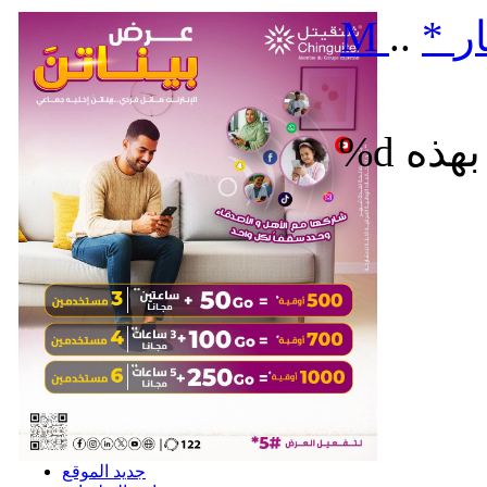
ر
*
..
M
%d
جديد الموقع