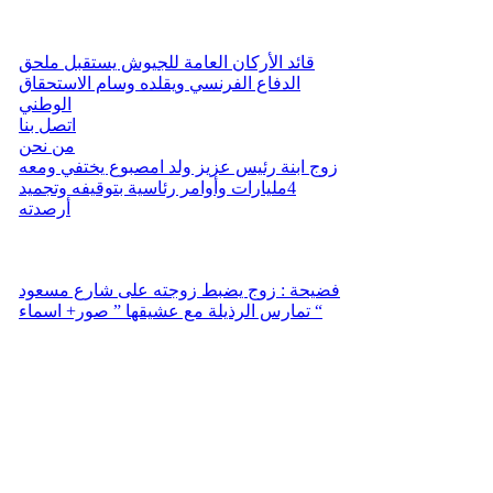
قائد الأركان العامة للجيوش يستقبل ملحق
الدفاع الفرنسي ويقلده وسام الاستحقاق
الوطني
اتصل بنا
من نحن
زوج ابنة رئيس عزيز ولد امصبوع يختفي ومعه
4مليارات وأوامر رئاسية بتوقيفه وتجميد
أرصدته
فضيحة : زوج يضبط زوجته على شارع مسعود
تمارس الرذيلة مع عشيقها ” صور+ اسماء “