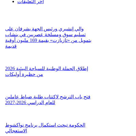
اخر التعليقات
والي إنشيري ورئيس الجهة يشرفان على
تسليم سوق ومسلخة عصريين في بنشاب
بتمويل من «تازيازت» بقيمة 169 مليون أوقية
قديمة
إطلاق الحملة الوطنية للسياحة البيئية 2026
من حظيرة آوليكات
فتح باب الترشح لاكتتاب طلبة ضباط عاملين
للعام الدراسي 2026-2027
الحكومة تبحث استكمال برنامج نواكشوط
الاستعجالي