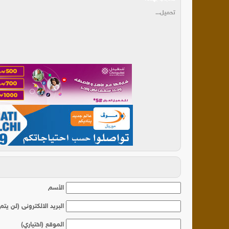
تحميل...
أ
الأسم
البريد الالكترونى (لن يتم
الموقع (اختياري)