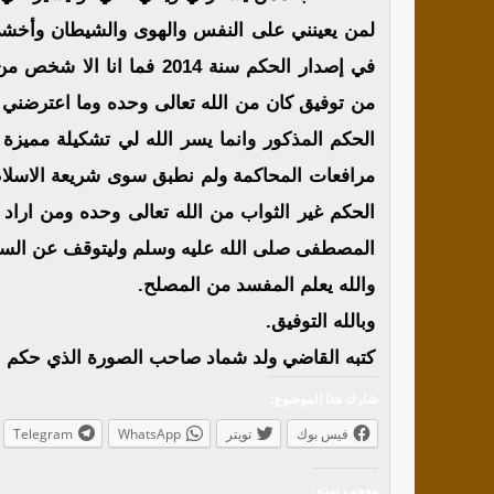
لمن يعينني على النفس والهوى والشيطان وأخش
في إصدار الحكم سنة 2014 فم
من توفيق كان من الله تعالى وحده وما اعترضن
الحكم المذكور وانما يسر الله لي تشكيلة مميزة
مرافعات المحاكمة ولم نطبق سوى شريعة الاسلام 
الحكم غير الثواب من الله تعالى وحده ومن اراد 
المصطفى صلى الله عليه وسلم وليتوقف عن السب 
والله يعلم المفسد من المصلح.
وبالله التوفيق.
كتبه القاضي ولد شماد صاحب الصورة الذي حكم ب
شارك هذا الموضوع:
فيس بوك
تويتر
WhatsApp
Telegram
معجب بهذه: