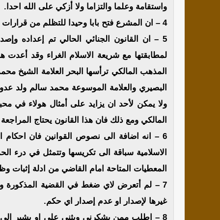
واستقامة وعلما والتزاما ولا أزكي على الله احدا.
4 – ان المشرع فتح بابا وحيدا للتظلم من قرارات وأحكام القضاء وهو باب الطعون ضدها امام جهة مختصة.
لمطابقتها مع شريعة الاسلام الغراء وقد أعدت ه
المذهب المالكي ترأسها البحر العلامة الشيخ محم
البصيري والعلامة الموسوعة محمد سالم ولد عدود 
ولا يمكن لأحد ان يزايد على أمثال هولاء في مح
المالكي ومع ذلك فان هذا القانون يحتاج المراجع
6 – انه اضافة الى نصوص القوانين فان احكام ا
الاسلامية سباقة الى تكريسها وتتمثل في درء ال
المعطيات المتاحة امام القاضي من ادلة إثبات وظ
7 – لم أتعرض لاي ضغط في القضية المذكورة ول
غيرها لإصدار او عدم إصدار اي حكم.
8 – اطلب ممن يشكرني ويثني علي او يشير الي 