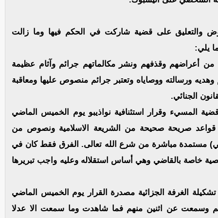
ض والتعليق على قضية شاركت في الحكم فيها وما زالت
ا يلي:
ل من أعراضهم وقذفهم ونشر مكالماتهم جرائم وآثام عظيمة
هديه ورسالته ووصاياه وتعتبر جرائم منصوص عليها ومعاقبة
كم الاعدام الذي صدر سنة 2014 في قضية المسيء وقرار استئنافية نواذيبو يوم الخميس الماضي
قواعد صريحة صحيحة من الشريعة الاسلامية ونصوص من
دة 306 من القانون الجنائي) مستمدة مباشرة من شرع الله تعالى. الفرق فقط كان في
صية خاصة بالقاضي وهي أساس استقلاله وعليه واجب تبريرها
تشكيلة الغرفة الجزائية مصدرة القرار يوم الخميس الماضي
هم وسمعت عن اثنين منهم فما شاهدت وما سمعت الا عدلا