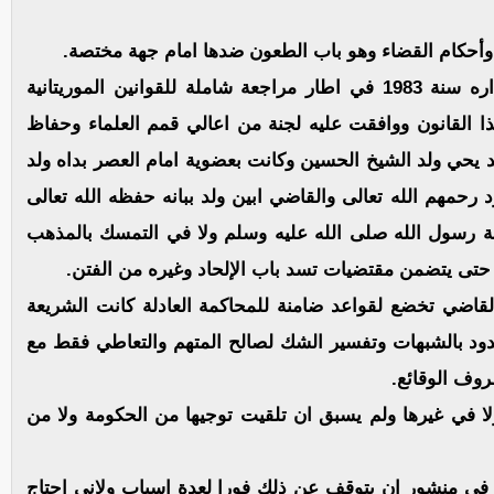
5 – ان القانون الجنائي الحالي تم إعداده وإصداره سنة 1983 في اطار مراجعة شاملة للقوانين الموريتانية
ذا القانون ووافقت عليه لجنة من اعالي قمم العلماء وحفاظ
د يحي ولد الشيخ الحسين وكانت بعضوية امام العصر بداه ولد
رحمهم الله تعالى والقاضي ابين ولد ببانه حفظه الله تعالى
بة رسول الله صلى الله عليه وسلم ولا في التمسك بالمذهب
ة حتى يتضمن مقتضيات تسد باب الإلحاد وغيره من الفتن.
لقاضي تخضع لقواعد ضامنة للمحاكمة العادلة كانت الشريعة
حدود بالشبهات وتفسير الشك لصالح المتهم والتعاطي فقط مع
روف الوقائع.
ا في غيرها ولم يسبق ان تلقيت توجيها من الحكومة ولا من
في منشور ان يتوقف عن ذلك فورا لعدة اسباب ولاني احتاج