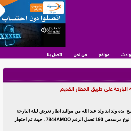
وادث
مواقع
من نحن
اتصل بنا
لبارحة على طريق المطار القديم
بده ولد ايد ولد عبد الله من مواليد اطار تعرض ليلة البارحة
لحادث دهس على طريق المطار القديم من قبل سيارة نوع مرسدس 190 تحمل الرقم 7844AMOO . حيث تم احتجاز