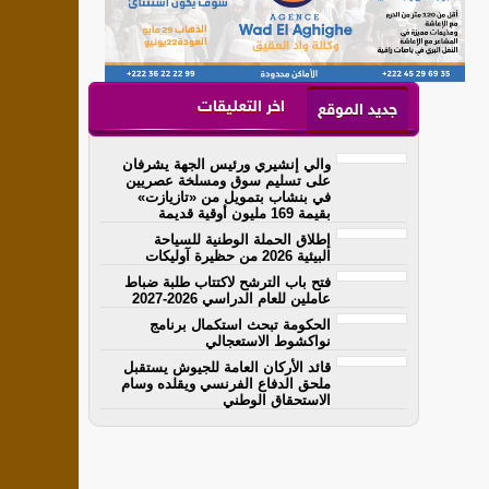
اخر التعليقات
جديد الموقع
والي إنشيري ورئيس الجهة يشرفان
على تسليم سوق ومسلخة عصريين
في بنشاب بتمويل من «تازيازت»
بقيمة 169 مليون أوقية قديمة
إطلاق الحملة الوطنية للسياحة
البيئية 2026 من حظيرة آوليكات
فتح باب الترشح لاكتتاب طلبة ضباط
عاملين للعام الدراسي 2026-2027
الحكومة تبحث استكمال برنامج
نواكشوط الاستعجالي
قائد الأركان العامة للجيوش يستقبل
ملحق الدفاع الفرنسي ويقلده وسام
الاستحقاق الوطني