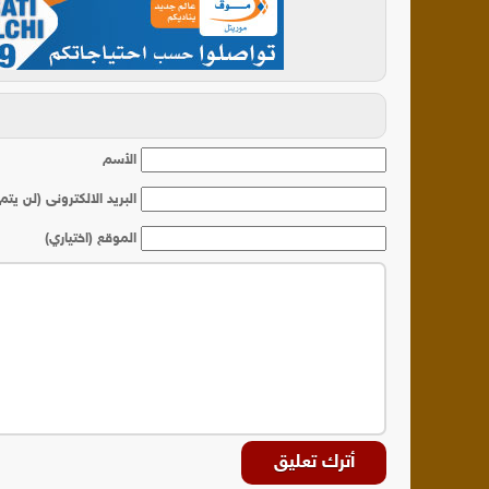
أ
الأسم
البريد الالكترونى (لن يتم
الموقع (اختياري)