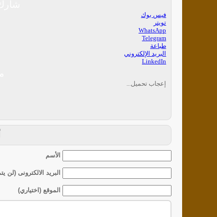
شارك 
فيس بوك
تويتر
WhatsApp
Telegram
طباعة
البريد الإلكتروني
LinkedIn
م
إعجاب
تحميل...
أ
الأسم
البريد الالكترونى (لن ي
الموقع (اختياري)