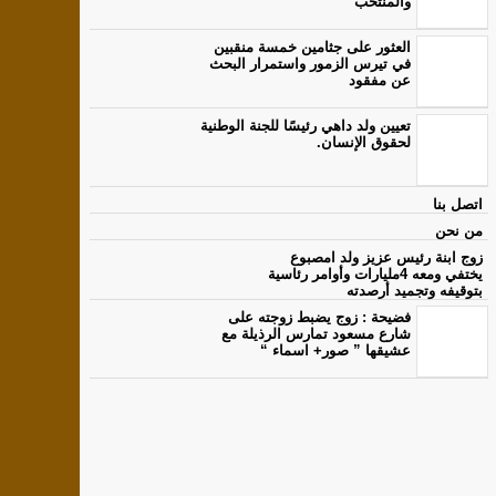
والمنتخب
العثور على جثامين خمسة منقبين
في تيرس الزمور واستمرار البحث
عن مفقود
تعيين ولد داهي رئيسًا للجنة الوطنية
لحقوق الإنسان.
اتصل بنا
من نحن
زوج ابنة رئيس عزيز ولد امصبوع
يختفي ومعه 4مليارات وأوامر رئاسية
بتوقيفه وتجميد أرصدته
فضيحة : زوج يضبط زوجته على
شارع مسعود تمارس الرذيلة مع
عشيقها ” صور+ اسماء “