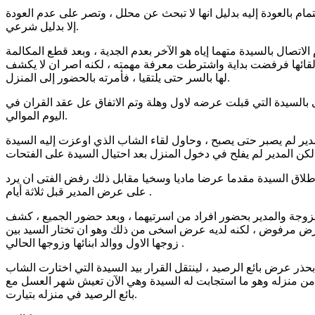
هتمام بالعودة إليه بدليل انها لا تبحث عن محلل ، وتصر على عدم العودة
إلا بدليل شرعي.
تصال بالسيدة متهما إياه هو الآخر بعدم الجدية ، وبعد قطع المكالمة
قائها فرفضت بداية واشترطت معرفة مهمته ، لكنه اصر ان لا يكشف
لها بالسر حتى يلتقيا ، فأمرته بالحضور إلى المنزل.
 بالسيدة التي قبلت عرضه لاول وهلة وتم الاتفاق عل عقد القران في
اليوم الموالي.
المدير لم يصبر حتى يصبح ، وحاول لقاء الشاب الذي اوعزت إليه السيدة
طلاق السيدة مقدما عرضا ماديا وسخيا مقابل ذلك رفض الفتى ان يرد
على عرض المدير قبل ثلاثة أيام .
الزوجة والمدير بحضور افراد من اسرتيهما ، وبعد حضور الجميع ، كشف
عرض مرفوض ، لكنه لديه عرض اسخى من ذلك وهو ان تختار السيد بين
زوجها الاول ووالد ابنائها وزوجها الحالي .
بحذر عرض بائع الرصيد ، لينتقل القرار بيد السيدة التي اختارت الشاب
ج من منزله وهو ما استجابت له السيدة وهي الآن تعيش شهر العسل مع
بائع الرصيد في منزله بتيارت.