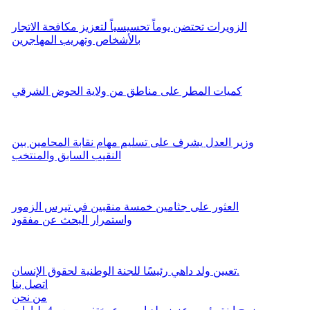
الزويرات تحتضن يوماً تحسيسياً لتعزيز مكافحة الاتجار
بالأشخاص وتهريب المهاجرين
كميات المطر على مناطق من ولاية الحوض الشرقي
وزير العدل يشرف على تسليم مهام نقابة المحامين بين
النقيب السابق والمنتخب
العثور على جثامين خمسة منقبين في تيرس الزمور
واستمرار البحث عن مفقود
تعيين ولد داهي رئيسًا للجنة الوطنية لحقوق الإنسان.
اتصل بنا
من نحن