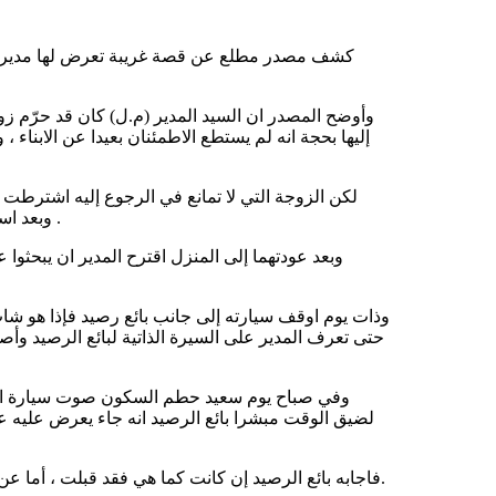
كشف مصدر مطلع عن قصة غريبة تعرض لها مدير مور
وأوضح المصدر ان السيد المدير (م.ل) كان قد حرّم زوج
إليها بحجة انه لم يستطع الاطمئنان بعيدا عن الابناء 
لكن الزوجة التي لا تمانع في الرجوع إليه اشترطت
وبعد استماعه للقضية ثبت لديه ان الزوجة حرام ونصحهما بالتسليم لحكم الله .
وبعد عودتهما إلى المنزل اقترح المدير ان يبحثو
وذات يوم اوقف سيارته إلى جانب بائع رصيد فإذا هو 
حتى تعرف المدير على السيرة الذاتية لبائع الرصيد وأص
وفي صباح يوم سعيد حطم السكون صوت سيارة المدي
لضيق الوقت مبشرا بائع الرصيد انه جاء يعرض عليه عرو
فاجابه بائع الرصيد إن كانت كما هي فقد قبلت ، أما عن مهرها فأنا لدي ما ادفع لها منه مهرا ولن يكون بأقل من مهر نظيراتها.