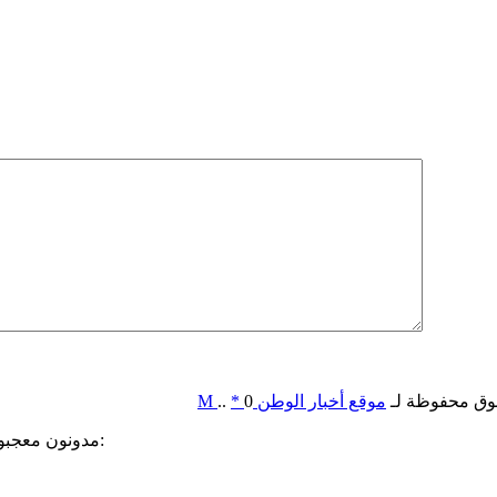
وق محفوظة لـ
موقع أخبار الوطن
0
*
..
M
مدونون معجبون بهذه: