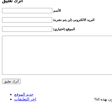
أترك تعليق
الأسم
البريد الالكترونى (لن يتم نشره)
الموقع (اختياري)
جديد الموقع
%d
اخر التعليقات