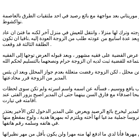
يتاني بعد مواجهة مع بائع رصيد في احد ملتقيات الطرق بالعاصمة
نواكشوط.
ته وترك لها منزلا ، وانتقل للعيش في منزل آخر لكنه ما فتئ ان عاد
، وبعد عدة اسابيع من عودته طلب من الزوجة العودة إليه ,نافيا ان تكون
الطلقة الثالثة قد وقعت .
 عرض القضية على فقيه مشهور ، وبعد قبوله العرض توجها إلى الفقيه
ا عن محلل ، لكن الزوجة رفضت متعللة بعدم جواز المحلل وبعد ان يئس
المدير من الزوجة قرر مخادعتها.
شاب يافع ووسيم ، فسأله عن اسمه واسم اسرته ولم تكن سوى لحظات
بحا اصدقاء مع فارق السن بينهما حتى ان المدير اصبح يزور الفتى عند
اقامته في تيارت.
ر ليخرج بائع الرصيد ويعرض على المدير الدخول لكن الأخير يعتذر
سا جملية مدعيا انها أخته ويلتزم له بمهرها هدية ، ولوح بمقطع منها
في هاتفه وسلمه رقم هاتفها.