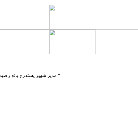
مدير شهير يستدرج بائع رصيد لتحليل زوجته عليه لتختار الزوجة البقاء مع المحلل بائع الرصيد” مثير “