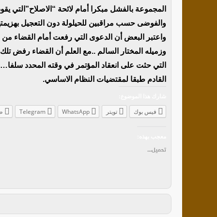
المجموعة بالفشل مبكرا أمام لائحة “الاصلاح”التي يقو
والفوضى حسب مراقبين للحيلولة دون التعجيل بهزيمته
واعتبر البعض أن الدعوى التي رفعت أمام القضاء من 
وزميله المختار السالم ..مع العلم أن القضاء رفض تلك
التي حثت على انعقاد المؤتمر في وقته المحدد سلفا…
القادم طبقا لمقتضيات النظام الاساسي.
شارك هذا الموضوع:
فيس بوك
تويتر
WhatsApp
Telegram
ط
معجب بهذه:
تحميل...
أ