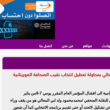
وادث
مواقع
من نحن
اتصل بنا
عالي بمحاولة تعطيل انتخاب نقيب الصحافة الموريتانية
يواصل مكتب نقابة الصحفيين المنتهية ولايته جهوده الرامية الى افشال المؤتمر العام المقرر يومي 7-8من يناير
للنقابة الصحفي /محمدمحمود ولد ابي المعالي هو من يقف وراء
 تشكيل لائحته أو حتى تقديم برنامجه الانتخابي،كما أن شعور