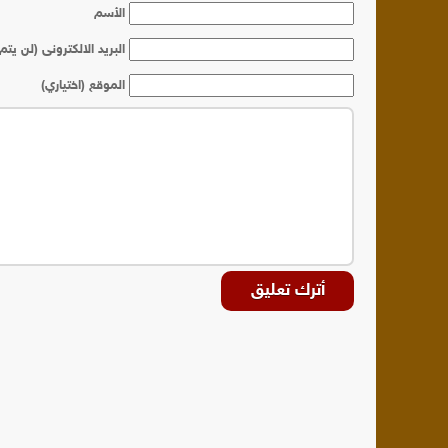
الأسم
البريد الالكترونى (لن يتم
الموقع (اختياري)